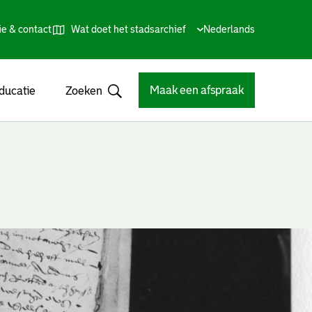
ie & contact
Wat doet het stadsarchief
Huidige
Nederlands
,
Talen
taal:
Kies
andere
taal
Maak een afspraak
ducatie
Zoeken
Open