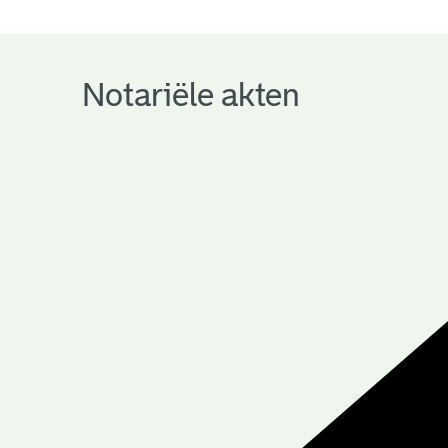
notariële
archieven
Notariële akten