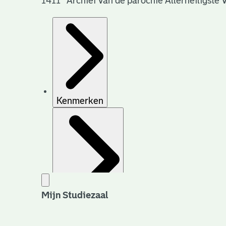
1411 Archief van de parochie Allerheiligste 
Kenmerken
Mijn Studiezaal
Archiefvorming