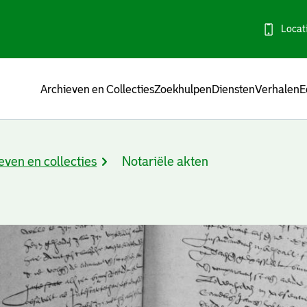
Locat
Menu
Archieven en Collecties
Zoekhulpen
Diensten
Verhalen
E
even en collecties
Notariële akten