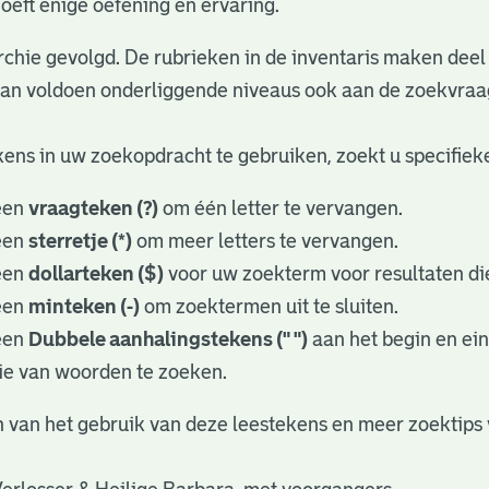
oeft enige oefening en ervaring.
rchie gevolgd. De rubrieken in de inventaris maken deel 
dan voldoen onderliggende niveaus ook aan de zoekvraa
ens in uw zoekopdracht te gebruiken, zoekt u specifieker
een
vraagteken (?)
om één letter te vervangen.
een
sterretje (*)
om meer letters te vervangen.
een
dollarteken ($)
voor uw zoekterm voor resultaten die
een
minteken (-)
om zoektermen uit te sluiten.
een
Dubbele aanhalingstekens (" ")
aan het begin en ei
ie van woorden te zoeken.
 van het gebruik van deze leestekens en meer zoektips 