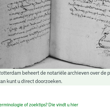
Rotterdam beheert de notariële archieven over de 
an kunt u direct doorzoeken.
pagina's
erminologie of zoektips? Die vindt u hier