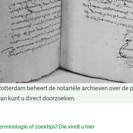
Rotterdam beheert de notariële archieven over de 
an kunt u direct doorzoeken.
pagina's
erminologie of zoektips? Die vindt u hier