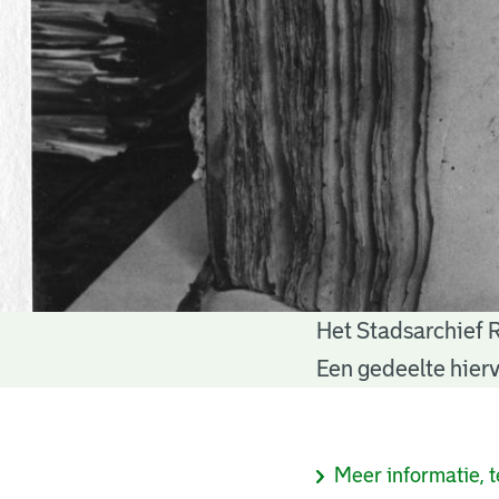
Het Stadsarchief 
Notariële
Een gedeelte hierv
akten
Informatie
Meer informatie, t