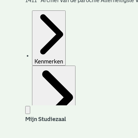
1411 Archief van de parochie Allerheiligste 
Kenmerken
Mijn Studiezaal
Archiefvorming