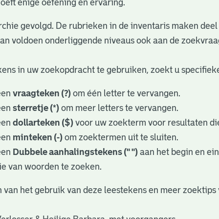
oeft enige oefening en ervaring.
rchie gevolgd. De rubrieken in de inventaris maken deel 
dan voldoen onderliggende niveaus ook aan de zoekvraa
ens in uw zoekopdracht te gebruiken, zoekt u specifieker
een
vraagteken (?)
om één letter te vervangen.
een
sterretje (*)
om meer letters te vervangen.
een
dollarteken ($)
voor uw zoekterm voor resultaten die
een
minteken (-)
om zoektermen uit te sluiten.
een
Dubbele aanhalingstekens (" ")
aan het begin en ei
ie van woorden te zoeken.
 van het gebruik van deze leestekens en meer zoektips 