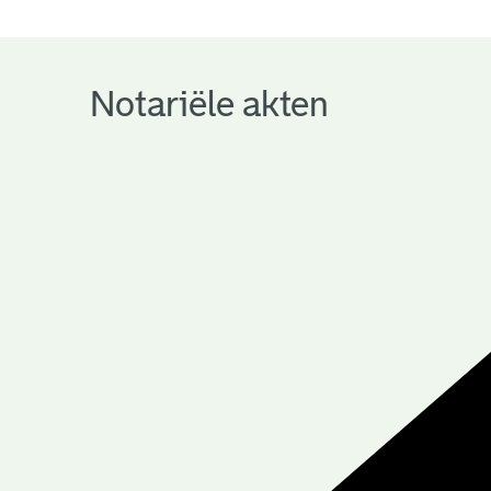
notariële
archieven
Notariële akten