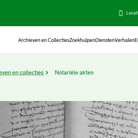
Locat
Menu
Archieven en Collecties
Zoekhulpen
Diensten
Verhalen
E
even en collecties
Notariële akten