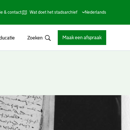
ie & contact
Wat doet het stadsarchief
Huidige
Nederlands
,
Talen
taal:
Kies
andere
taal
Maak een afspraak
ducatie
Zoeken
Open