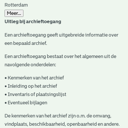
Rotterdam
t
Meer...
a
Uitleg bij archieftoegang
r
Een archieftoegang geeft uitgebreide informatie over
i
een bepaald archief.
ë
Een archieftoegang bestaat over het algemeen uit de
l
navolgende onderdelen:
e
• Kenmerken van het archief
a
• Inleiding op het archief
r
• Inventaris of plaatsingslijst
c
• Eventueel bijlagen
h
De kenmerken van het archief zijn o.m. de omvang,
i
vindplaats, beschikbaarheid, openbaarheid en andere.