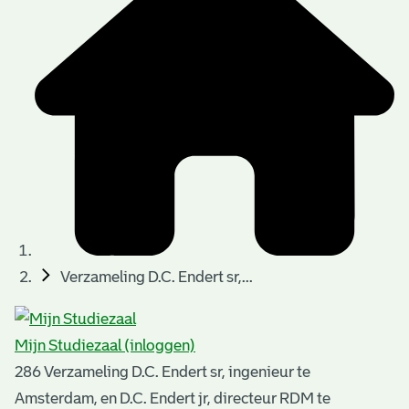
t
t
i
e
e
n
p
a
g
i
n
a
Verzameling D.C. Endert sr,...
'
s
Mijn Studiezaal (inloggen)
n
286 Verzameling D.C. Endert sr, ingenieur te
o
Amsterdam, en D.C. Endert jr, directeur RDM te