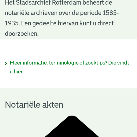
N
Het Stadsarchief Rotterdam beheert de
notariële archieven over de periode 1585-
o
1935. Een gedeelte hiervan kunt u direct
t
doorzoeken.
a
r
I
Meer informatie, terminologie of zoektips? Die vindt
i
n
u hier
ë
f
l
o
e
Notariële akten
r
a
m
k
a