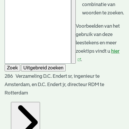
combinatie van
woorden te zoeken.
Voorbeelden van het
gebruik van deze
leestekens en meer
zoektips vindt u
hier
(link
.
is
Zoek
Uitgebreid zoeken
exte
286 Verzameling D.C. Endert sr, ingenieur te
Amsterdam, en D.C. Endert jr, directeur RDM te
Rotterdam