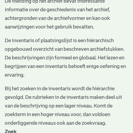
De inleiding op het archief bevat interessante
e
informatie over de geschiedenis van het archief,
v
achtergronden van de archiefvormer en kan ook
e
aanwijzingen voor het gebruik bevatten.
n
De inventaris of plaatsingslijst is een hiërarchisch
opgebouwd overzicht van beschreven archiefstukken.
De beschrijvingen zijn formeel en globaal. Het lezen en
begrijpen van een inventaris behoeft enige oefening en
ervaring.
Bij het zoeken in de inventaris wordt de hiërarchie
gevolgd. De rubrieken in de inventaris maken deel uit
van de beschrijving op een lager niveau. Komt de
zoekterm in een hoger niveau voor, dan voldoen
onderliggende niveaus ook aan de zoekvraag.
Zoek