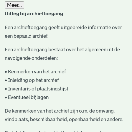
Meer...
t
Uitleg bij archieftoegang
a
Een archieftoegang geeft uitgebreide informatie over
r
een bepaald archief.
i
ë
Een archieftoegang bestaat over het algemeen uit de
navolgende onderdelen:
l
e
• Kenmerken van het archief
• Inleiding op het archief
a
• Inventaris of plaatsingslijst
r
• Eventueel bijlagen
c
De kenmerken van het archief zijn o.m. de omvang,
h
vindplaats, beschikbaarheid, openbaarheid en andere.
i