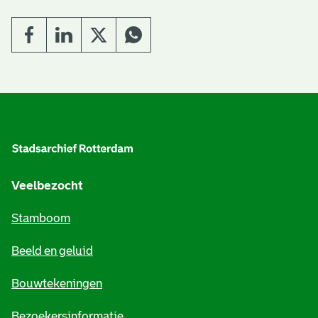
A
l
g
e
Veelbezocht
m
Stamboom
e
Beeld en geluid
n
e
Bouwtekeningen
i
Bezoekersinformatie