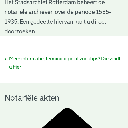
N
Het Stadsarchief Rotterdam beheert de
notariële archieven over de periode 1585-
o
1935. Een gedeelte hiervan kunt u direct
t
doorzoeken.
a
r
I
Meer informatie, terminologie of zoektips? Die vindt
i
n
u hier
ë
f
l
o
e
Notariële akten
r
a
m
k
a