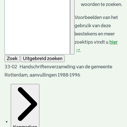
woorden te zoeken.
Voorbeelden van het
gebruik van deze
leestekens en meer
zoektips vindt u
hier
(link
.
is
Zoek
Uitgebreid zoeken
exte
33-02 Handschriftenverzameling van de gemeente
Rotterdam, aanvullingen 1988-1996