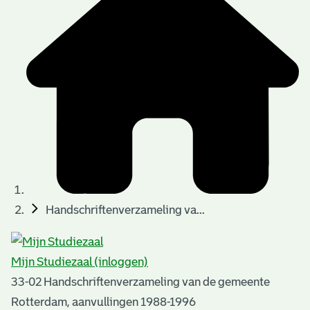
t
t
i
e
e
n
p
a
g
i
n
a
Handschriftenverzameling va...
'
s
Mijn Studiezaal (inloggen)
n
33-02 Handschriftenverzameling van de gemeente
o
Rotterdam, aanvullingen 1988-1996