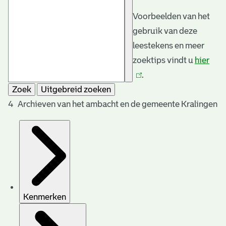
Voorbeelden van het
gebruik van deze
leestekens en meer
zoektips vindt u
hier
(link
.
is
Zoek
Uitgebreid zoeken
exte
4 Archieven van het ambacht en de gemeente Kralingen
Kenmerken