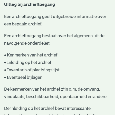
Uitleg bij archieftoegang
t
a
Een archieftoegang geeft uitgebreide informatie over
een bepaald archief.
r
i
Een archieftoegang bestaat over het algemeen uit de
ë
navolgende onderdelen:
l
• Kenmerken van het archief
e
• Inleiding op het archief
• Inventaris of plaatsingslijst
a
• Eventueel bijlagen
r
c
De kenmerken van het archief zijn o.m. de omvang,
vindplaats, beschikbaarheid, openbaarheid en andere.
h
i
De inleiding op het archief bevat interessante