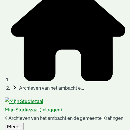
t
t
i
e
e
n
p
a
g
i
n
a
Archieven van het ambacht e...
'
s
Mijn Studiezaal (inloggen)
n
4 Archieven van het ambacht en de gemeente Kralingen
o
Meer...