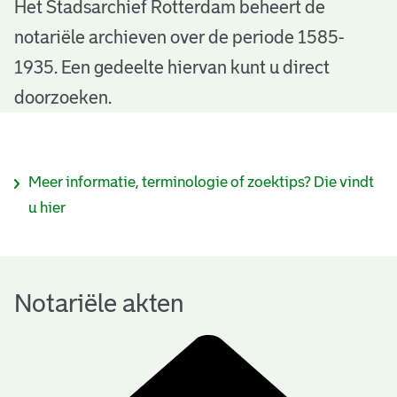
N
Het Stadsarchief Rotterdam beheert de
notariële archieven over de periode 1585-
o
1935. Een gedeelte hiervan kunt u direct
t
doorzoeken.
a
r
I
Meer informatie, terminologie of zoektips? Die vindt
i
n
u hier
ë
f
l
o
e
Notariële akten
r
a
m
k
a