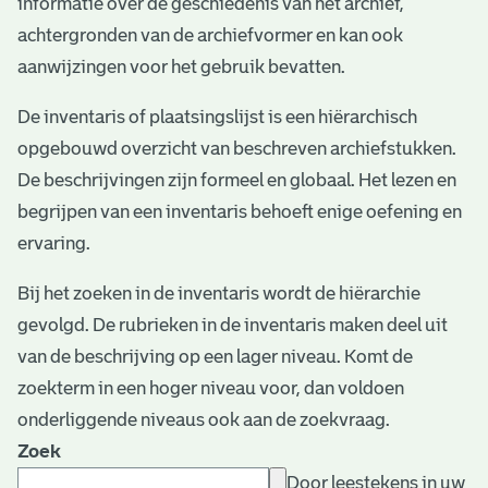
informatie over de geschiedenis van het archief,
e
achtergronden van de archiefvormer en kan ook
v
aanwijzingen voor het gebruik bevatten.
e
De inventaris of plaatsingslijst is een hiërarchisch
n
opgebouwd overzicht van beschreven archiefstukken.
De beschrijvingen zijn formeel en globaal. Het lezen en
begrijpen van een inventaris behoeft enige oefening en
ervaring.
Bij het zoeken in de inventaris wordt de hiërarchie
gevolgd. De rubrieken in de inventaris maken deel uit
van de beschrijving op een lager niveau. Komt de
zoekterm in een hoger niveau voor, dan voldoen
onderliggende niveaus ook aan de zoekvraag.
Zoek
Door leestekens in uw