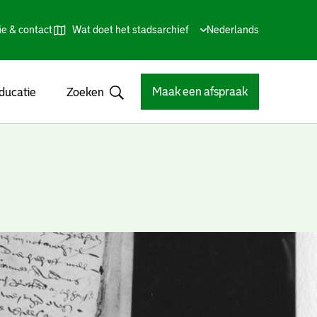
ie & contact
Wat doet het stadsarchief
Huidige
Nederlands
,
Talen
taal:
Kies
andere
taal
Maak een afspraak
ducatie
Zoeken
Open