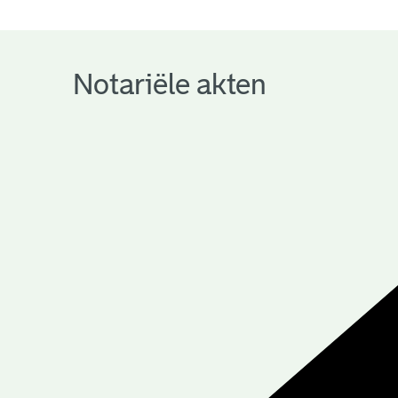
notariële
archieven
Notariële akten