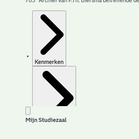
705 Archief van P.Th. Biersma betreffende
Kenmerken
Mijn Studiezaal
Archiefvorming