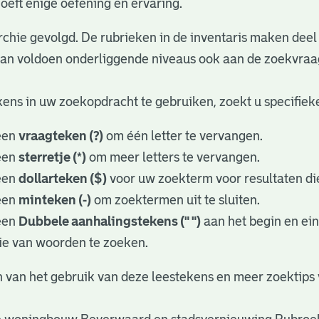
oeft enige oefening en ervaring.
rchie gevolgd. De rubrieken in de inventaris maken deel 
dan voldoen onderliggende niveaus ook aan de zoekvraa
ens in uw zoekopdracht te gebruiken, zoekt u specifieker
een
vraagteken (?)
om één letter te vervangen.
een
sterretje (*)
om meer letters te vervangen.
een
dollarteken ($)
voor uw zoekterm voor resultaten die
een
minteken (-)
om zoektermen uit te sluiten.
een
Dubbele aanhalingstekens (" ")
aan het begin en ei
ie van woorden te zoeken.
 van het gebruik van deze leestekens en meer zoektips 