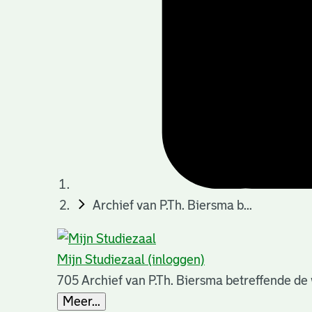
Archief van P.Th. Biersma b...
Mijn Studiezaal (inloggen)
705 Archief van P.Th. Biersma betreffende 
Meer...