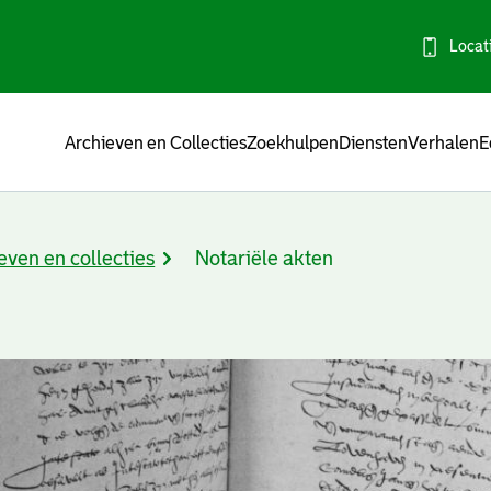
Locat
Menu
Archieven en Collecties
Zoekhulpen
Diensten
Verhalen
E
even en collecties
Notariële akten