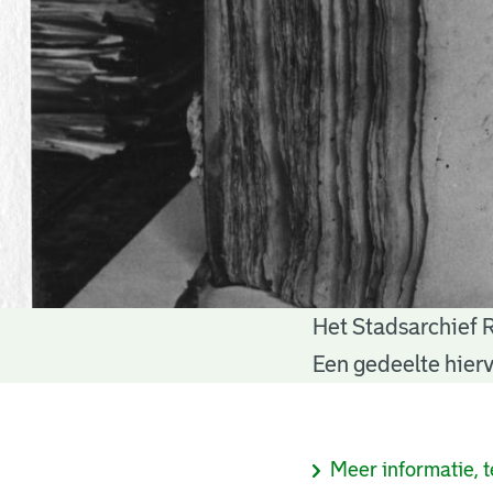
Het Stadsarchief 
Notariële
Een gedeelte hierv
akten
Informatie
Meer informatie, t