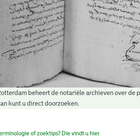
Rotterdam beheert de notariële archieven over de 
an kunt u direct doorzoeken.
pagina's
erminologie of zoektips? Die vindt u hier