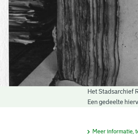
Het Stadsarchief 
Notariële
Een gedeelte hierv
akten
Informatie
Meer informatie, t