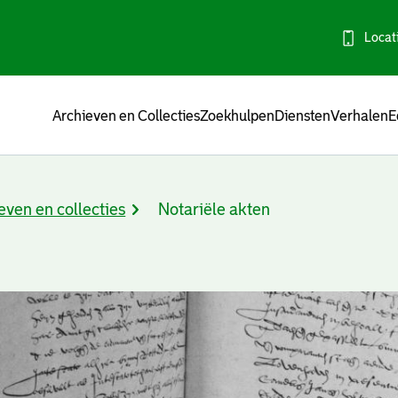
Locat
Menu
Archieven en Collecties
Zoekhulpen
Diensten
Verhalen
E
even en collecties
Notariële akten