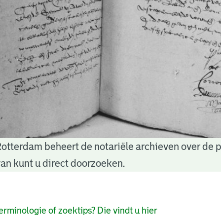
Rotterdam beheert de notariële archieven over de 
an kunt u direct doorzoeken.
pagina's
erminologie of zoektips? Die vindt u hier