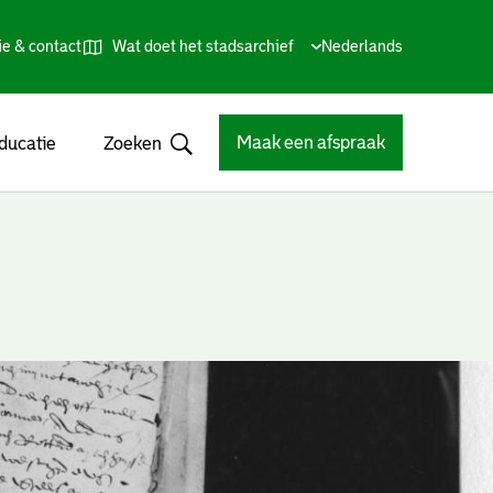
ie & contact
Wat doet het stadsarchief
Huidige
Nederlands
,
Talen
taal:
Kies
andere
taal
Maak een afspraak
ducatie
Zoeken
Open