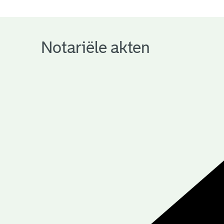
notariële
archieven
Notariële akten