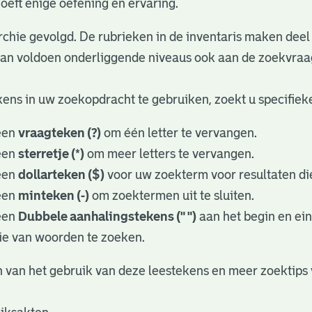
oeft enige oefening en ervaring.
rchie gevolgd. De rubrieken in de inventaris maken deel 
dan voldoen onderliggende niveaus ook aan de zoekvraa
ens in uw zoekopdracht te gebruiken, zoekt u specifieker
een
vraagteken (?)
om één letter te vervangen.
een
sterretje (*)
om meer letters te vervangen.
een
dollarteken ($)
voor uw zoekterm voor resultaten die
een
minteken (-)
om zoektermen uit te sluiten.
een
Dubbele aanhalingstekens (" ")
aan het begin en ei
ie van woorden te zoeken.
 van het gebruik van deze leestekens en meer zoektips 