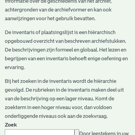
informatie over de geschiedenis van het archief,
e
achtergronden van de archiefvormer en kan ook
v
aanwijzingen voor het gebruik bevatten.
e
De inventaris of plaatsingslijst is een hiërarchisch
n
opgebouwd overzicht van beschreven archiefstukken.
De beschrijvingen zijn formeel en globaal. Het lezen en
begrijpen van een inventaris behoeft enige oefening en
ervaring.
Bij het zoeken in de inventaris wordt de hiërarchie
gevolgd. De rubrieken in de inventaris maken deel uit
van de beschrijving op een lager niveau. Komt de
zoekterm in een hoger niveau voor, dan voldoen
onderliggende niveaus ook aan de zoekvraag.
Zoek
Door leestekens in uw