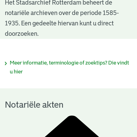
N
Het Stadsarchief Rotterdam beheert de
notariële archieven over de periode 1585-
o
1935. Een gedeelte hiervan kunt u direct
t
doorzoeken.
a
r
I
Meer informatie, terminologie of zoektips? Die vindt
i
n
u hier
ë
f
l
o
e
Notariële akten
r
a
m
k
a