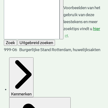
Voorbeelden van het
gebruik van deze
leestekens en meer
zoektips vindt u
hier
(link
.
is
Zoek
Uitgebreid zoeken
exte
999-06 Burgerlijke Stand Rotterdam, huwelijksakten
Kenmerken