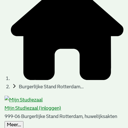
t
t
i
e
e
n
p
a
g
i
n
a
Burgerlijke Stand Rotterdam...
'
s
Mijn Studiezaal (inloggen)
n
999-06 Burgerlijke Stand Rotterdam, huwelijksakten
o
Meer...