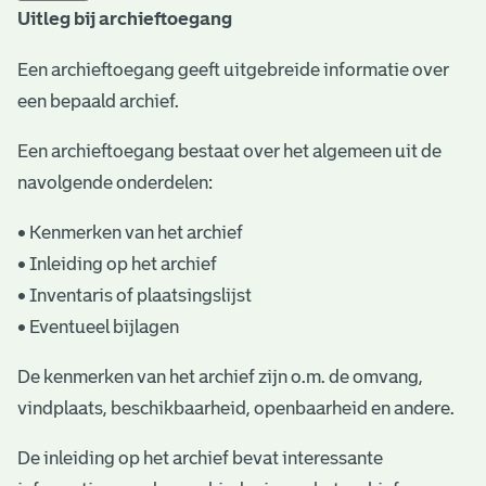
Uitleg bij archieftoegang
t
a
Een archieftoegang geeft uitgebreide informatie over
een bepaald archief.
r
i
Een archieftoegang bestaat over het algemeen uit de
ë
navolgende onderdelen:
l
• Kenmerken van het archief
e
• Inleiding op het archief
• Inventaris of plaatsingslijst
a
• Eventueel bijlagen
r
c
De kenmerken van het archief zijn o.m. de omvang,
vindplaats, beschikbaarheid, openbaarheid en andere.
h
i
De inleiding op het archief bevat interessante