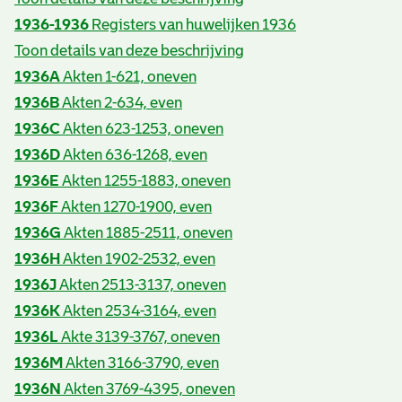
1936-1936
Registers van huwelijken 1936
Toon details van deze beschrijving
1936A
Akten 1-621, oneven
1936B
Akten 2-634, even
1936C
Akten 623-1253, oneven
1936D
Akten 636-1268, even
1936E
Akten 1255-1883, oneven
1936F
Akten 1270-1900, even
1936G
Akten 1885-2511, oneven
1936H
Akten 1902-2532, even
1936J
Akten 2513-3137, oneven
1936K
Akten 2534-3164, even
1936L
Akte 3139-3767, oneven
1936M
Akten 3166-3790, even
1936N
Akten 3769-4395, oneven