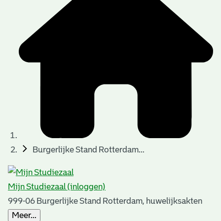
t
t
i
e
e
n
p
a
g
i
n
a
Burgerlijke Stand Rotterdam...
'
s
Mijn Studiezaal (inloggen)
n
999-06 Burgerlijke Stand Rotterdam, huwelijksakten
o
Meer...