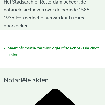
N
Het Stadsarchief Rotterdam beheert de
notariële archieven over de periode 1585-
o
1935. Een gedeelte hiervan kunt u direct
t
doorzoeken.
a
r
I
Meer informatie, terminologie of zoektips? Die vindt
i
n
u hier
ë
f
l
o
e
Notariële akten
r
a
m
k
a