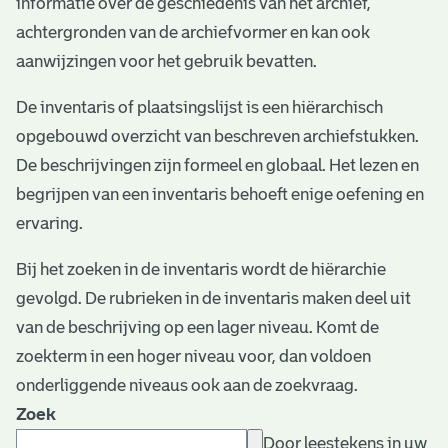
informatie over de geschiedenis van het archief,
e
achtergronden van de archiefvormer en kan ook
v
aanwijzingen voor het gebruik bevatten.
e
De inventaris of plaatsingslijst is een hiërarchisch
n
opgebouwd overzicht van beschreven archiefstukken.
De beschrijvingen zijn formeel en globaal. Het lezen en
begrijpen van een inventaris behoeft enige oefening en
ervaring.
Bij het zoeken in de inventaris wordt de hiërarchie
gevolgd. De rubrieken in de inventaris maken deel uit
van de beschrijving op een lager niveau. Komt de
zoekterm in een hoger niveau voor, dan voldoen
onderliggende niveaus ook aan de zoekvraag.
Zoek
Door leestekens in uw