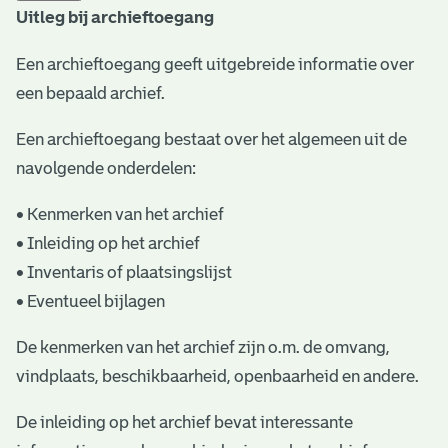
Uitleg bij archieftoegang
t
a
Een archieftoegang geeft uitgebreide informatie over
een bepaald archief.
r
i
Een archieftoegang bestaat over het algemeen uit de
ë
navolgende onderdelen:
l
• Kenmerken van het archief
e
• Inleiding op het archief
• Inventaris of plaatsingslijst
a
• Eventueel bijlagen
r
c
De kenmerken van het archief zijn o.m. de omvang,
vindplaats, beschikbaarheid, openbaarheid en andere.
h
i
De inleiding op het archief bevat interessante