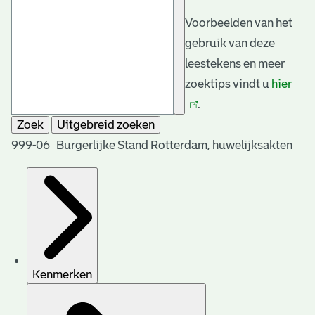
Voorbeelden van het
gebruik van deze
leestekens en meer
zoektips vindt u
hier
(link
.
is
Zoek
Uitgebreid zoeken
exte
999-06 Burgerlijke Stand Rotterdam, huwelijksakten
Kenmerken