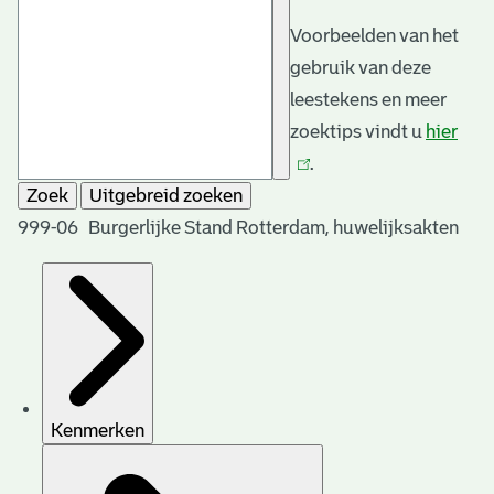
Voorbeelden van het
gebruik van deze
leestekens en meer
zoektips vindt u
hier
(link
.
is
Zoek
Uitgebreid zoeken
exte
999-06 Burgerlijke Stand Rotterdam, huwelijksakten
Kenmerken