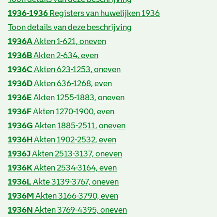
1936-1936
Registers van huwelijken 1936
Toon details van deze beschrijving
1936A
Akten 1-621, oneven
1936B
Akten 2-634, even
1936C
Akten 623-1253, oneven
1936D
Akten 636-1268, even
1936E
Akten 1255-1883, oneven
1936F
Akten 1270-1900, even
1936G
Akten 1885-2511, oneven
1936H
Akten 1902-2532, even
1936J
Akten 2513-3137, oneven
1936K
Akten 2534-3164, even
1936L
Akte 3139-3767, oneven
1936M
Akten 3166-3790, even
1936N
Akten 3769-4395, oneven