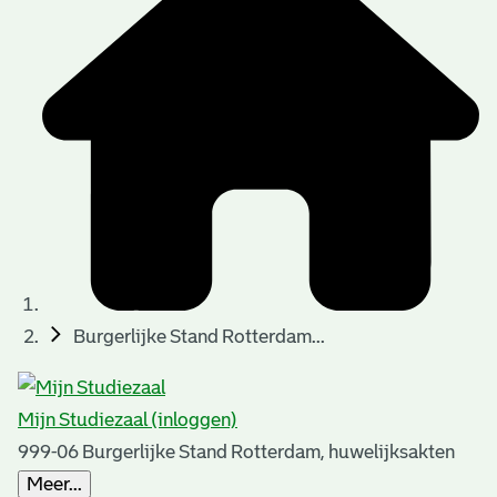
t
t
i
e
e
n
p
a
g
i
n
a
Burgerlijke Stand Rotterdam...
'
s
Mijn Studiezaal (inloggen)
n
999-06 Burgerlijke Stand Rotterdam, huwelijksakten
o
Meer...