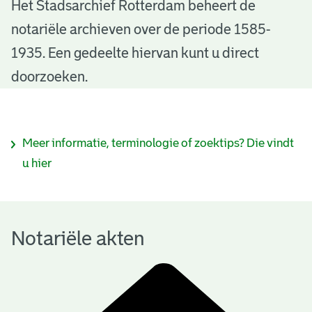
N
Het Stadsarchief Rotterdam beheert de
notariële archieven over de periode 1585-
o
1935. Een gedeelte hiervan kunt u direct
t
doorzoeken.
a
r
I
Meer informatie, terminologie of zoektips? Die vindt
i
n
u hier
ë
f
l
o
e
Notariële akten
r
a
m
k
a