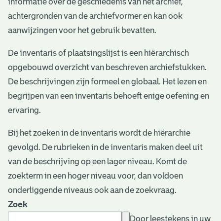
informatie over de geschiedenis van het archief,
e
achtergronden van de archiefvormer en kan ook
v
aanwijzingen voor het gebruik bevatten.
e
De inventaris of plaatsingslijst is een hiërarchisch
n
opgebouwd overzicht van beschreven archiefstukken.
De beschrijvingen zijn formeel en globaal. Het lezen en
begrijpen van een inventaris behoeft enige oefening en
ervaring.
Bij het zoeken in de inventaris wordt de hiërarchie
gevolgd. De rubrieken in de inventaris maken deel uit
van de beschrijving op een lager niveau. Komt de
zoekterm in een hoger niveau voor, dan voldoen
onderliggende niveaus ook aan de zoekvraag.
Zoek
Door leestekens in uw