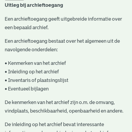
Uitleg bij archieftoegang
t
a
Een archieftoegang geeft uitgebreide informatie over
een bepaald archief.
r
i
Een archieftoegang bestaat over het algemeen uit de
ë
navolgende onderdelen:
l
• Kenmerken van het archief
e
• Inleiding op het archief
• Inventaris of plaatsingslijst
a
• Eventueel bijlagen
r
c
De kenmerken van het archief zijn o.m. de omvang,
vindplaats, beschikbaarheid, openbaarheid en andere.
h
i
De inleiding op het archief bevat interessante