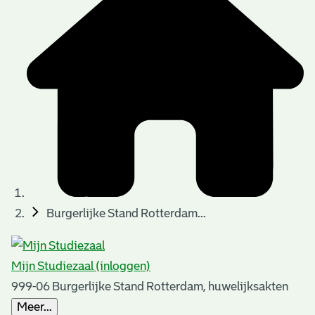
t
t
i
e
e
n
p
a
g
i
n
a
Burgerlijke Stand Rotterdam...
'
s
Mijn Studiezaal (inloggen)
n
999-06 Burgerlijke Stand Rotterdam, huwelijksakten
o
Meer...