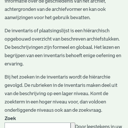
informatie over de geschiedenis van het archief,
e
achtergronden van de archiefvormer en kan ook
v
aanwijzingen voor het gebruik bevatten.
e
De inventaris of plaatsingslijst is een hiërarchisch
n
opgebouwd overzicht van beschreven archiefstukken.
De beschrijvingen zijn formeel en globaal. Het lezen en
begrijpen van een inventaris behoeft enige oefening en
ervaring.
Bij het zoeken in de inventaris wordt de hiërarchie
gevolgd. De rubrieken in de inventaris maken deel uit
van de beschrijving op een lager niveau. Komt de
zoekterm in een hoger niveau voor, dan voldoen
onderliggende niveaus ook aan de zoekvraag.
Zoek
Door leestekens in uw