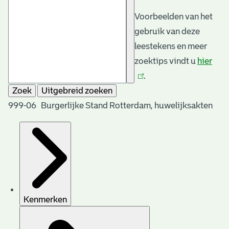
Voorbeelden van het
gebruik van deze
leestekens en meer
zoektips vindt u
hier
(link
.
is
Zoek
Uitgebreid zoeken
exte
999-06 Burgerlijke Stand Rotterdam, huwelijksakten
Kenmerken