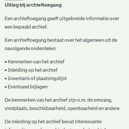
Uitleg bij archieftoegang
t
a
Een archieftoegang geeft uitgebreide informatie over
een bepaald archief.
r
i
Een archieftoegang bestaat over het algemeen uit de
ë
navolgende onderdelen:
l
• Kenmerken van het archief
e
• Inleiding op het archief
• Inventaris of plaatsingslijst
a
• Eventueel bijlagen
r
c
De kenmerken van het archief zijn o.m. de omvang,
vindplaats, beschikbaarheid, openbaarheid en andere.
h
i
De inleiding op het archief bevat interessante