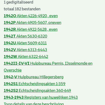
1 gedigitaliseerd
totaal 182 bestanden
1942O
Akten 4226-4920 , even
1942P
Akten 4905-5607, oneven
1942R
Akten 4922-5628 , even
1942T
Akten 5630-6320
1942U
Akten 5609-6311
1942V
Akten 6313-6443
1942W
Akten 6322-6442
1942II-IV-VI
Hulpbureau Pernis, IJsselmonde en
Overschie
1942-V
Hulpbureau Hillegersberg
1942S1
Echtscheidingsakten 1-359
1942S2
Echtscheidingsakten 360-649
1943-1943
Registers van huwelijken 1943
Toon details van deze beschrijving