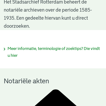
N
Het Stadsarchief Rotterdam beheert de
notariële archieven over de periode 1585-
o
1935. Een gedeelte hiervan kunt u direct
t
doorzoeken.
a
r
I
Meer informatie, terminologie of zoektips? Die vindt
i
n
u hier
ë
f
l
o
e
Notariële akten
r
a
m
k
a