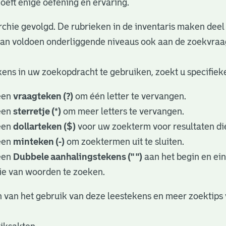
oeft enige oefening en ervaring.
rchie gevolgd. De rubrieken in de inventaris maken deel 
dan voldoen onderliggende niveaus ook aan de zoekvraa
ens in uw zoekopdracht te gebruiken, zoekt u specifieker
een
vraagteken (?)
om één letter te vervangen.
een
sterretje (*)
om meer letters te vervangen.
een
dollarteken ($)
voor uw zoekterm voor resultaten die
een
minteken (-)
om zoektermen uit te sluiten.
een
Dubbele aanhalingstekens (" ")
aan het begin en ei
ie van woorden te zoeken.
 van het gebruik van deze leestekens en meer zoektips 