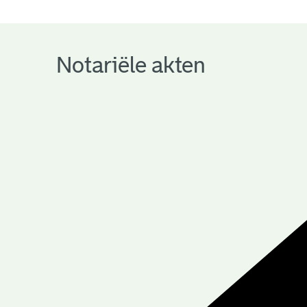
notariële
archieven
Notariële akten