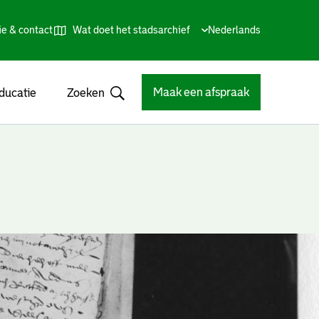
ie & contact
Wat doet het stadsarchief
Huidige
Nederlands
,
Talen
taal:
Kies
andere
taal
Maak een afspraak
ducatie
Zoeken
Open