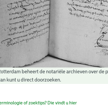
Rotterdam beheert de notariële archieven over de 
an kunt u direct doorzoeken.
pagina's
erminologie of zoektips? Die vindt u hier