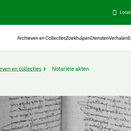
Locat
Menu
Archieven en Collecties
Zoekhulpen
Diensten
Verhalen
E
even en collecties
Notariële akten