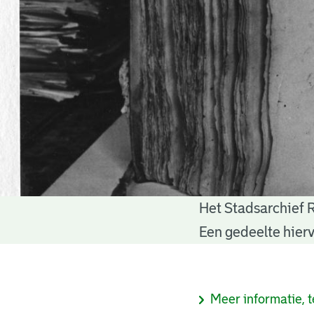
Het Stadsarchief 
Notariële
Een gedeelte hierv
akten
Informatie
Meer informatie, t