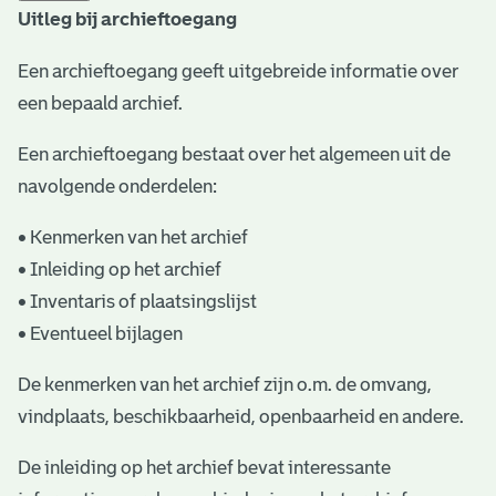
Uitleg bij archieftoegang
t
a
Een archieftoegang geeft uitgebreide informatie over
een bepaald archief.
r
i
Een archieftoegang bestaat over het algemeen uit de
ë
navolgende onderdelen:
l
• Kenmerken van het archief
e
• Inleiding op het archief
• Inventaris of plaatsingslijst
a
• Eventueel bijlagen
r
c
De kenmerken van het archief zijn o.m. de omvang,
vindplaats, beschikbaarheid, openbaarheid en andere.
h
i
De inleiding op het archief bevat interessante