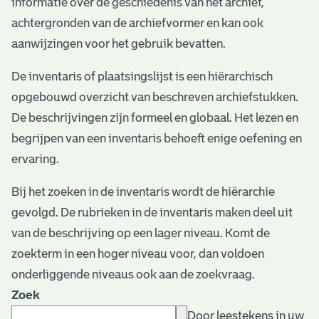
informatie over de geschiedenis van het archief,
e
achtergronden van de archiefvormer en kan ook
v
aanwijzingen voor het gebruik bevatten.
e
De inventaris of plaatsingslijst is een hiërarchisch
n
opgebouwd overzicht van beschreven archiefstukken.
De beschrijvingen zijn formeel en globaal. Het lezen en
begrijpen van een inventaris behoeft enige oefening en
ervaring.
Bij het zoeken in de inventaris wordt de hiërarchie
gevolgd. De rubrieken in de inventaris maken deel uit
van de beschrijving op een lager niveau. Komt de
zoekterm in een hoger niveau voor, dan voldoen
onderliggende niveaus ook aan de zoekvraag.
Zoek
Door leestekens in uw