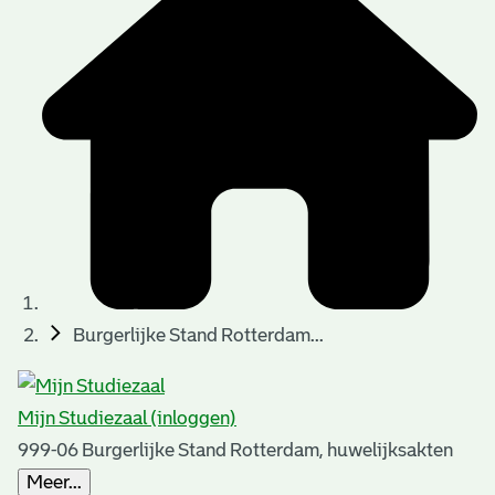
t
t
i
e
e
n
p
a
g
i
n
a
Burgerlijke Stand Rotterdam...
'
s
Mijn Studiezaal (inloggen)
n
999-06 Burgerlijke Stand Rotterdam, huwelijksakten
o
Meer...