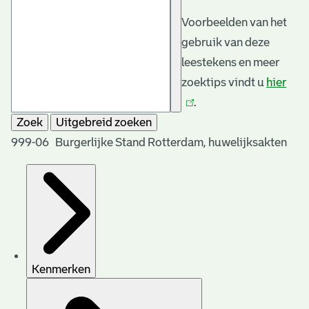
Voorbeelden van het
gebruik van deze
leestekens en meer
zoektips vindt u
hier
(link
.
is
Zoek
Uitgebreid zoeken
exte
999-06 Burgerlijke Stand Rotterdam, huwelijksakten
Kenmerken