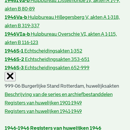
1946IVa-b
Hulpbureau IJsselmonde IV, akten A 1-79,
akten B 80-89
1946Va-b
Hulpbureau Hillegersberg V, akten A 1-318,
akten B 319-337
1946VIa-b
Hulpbureau Overschie VI, akten A 1-115,
akten B 116-123
1946S-1
Echtscheidingsakten 1-352
1946S-2
Echtscheidingsakten 353-651
1946S-3
Echtscheidingsakten 652-999
999-06 Burgerlijke Stand Rotterdam, huwelijksakten
Beschrijving van de series en archiefbestanddelen
Registers van huwelijken 1901-1949
Registers van huwelijken 1941-1949
1946-1946
Registers van huwelijken 1946