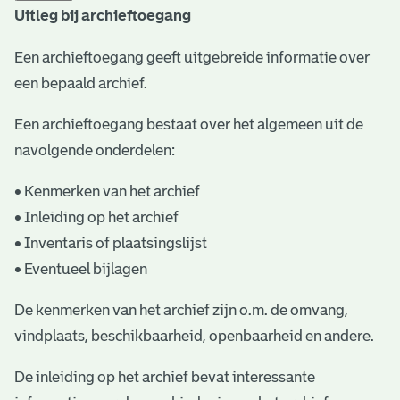
Uitleg bij archieftoegang
t
a
Een archieftoegang geeft uitgebreide informatie over
een bepaald archief.
r
i
Een archieftoegang bestaat over het algemeen uit de
ë
navolgende onderdelen:
l
• Kenmerken van het archief
e
• Inleiding op het archief
• Inventaris of plaatsingslijst
a
• Eventueel bijlagen
r
c
De kenmerken van het archief zijn o.m. de omvang,
vindplaats, beschikbaarheid, openbaarheid en andere.
h
i
De inleiding op het archief bevat interessante