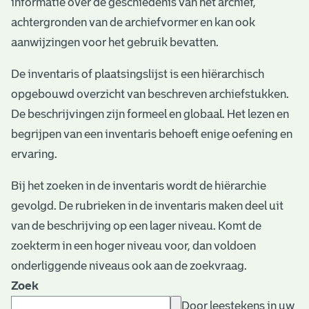
informatie over de geschiedenis van het archief,
e
achtergronden van de archiefvormer en kan ook
v
aanwijzingen voor het gebruik bevatten.
e
De inventaris of plaatsingslijst is een hiërarchisch
n
opgebouwd overzicht van beschreven archiefstukken.
De beschrijvingen zijn formeel en globaal. Het lezen en
begrijpen van een inventaris behoeft enige oefening en
ervaring.
Bij het zoeken in de inventaris wordt de hiërarchie
gevolgd. De rubrieken in de inventaris maken deel uit
van de beschrijving op een lager niveau. Komt de
zoekterm in een hoger niveau voor, dan voldoen
onderliggende niveaus ook aan de zoekvraag.
Zoek
Door leestekens in uw