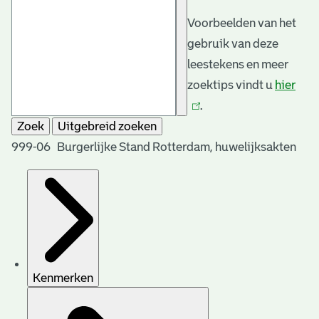
Voorbeelden van het
gebruik van deze
leestekens en meer
zoektips vindt u
hier
(link
.
is
Zoek
Uitgebreid zoeken
exte
999-06 Burgerlijke Stand Rotterdam, huwelijksakten
Kenmerken