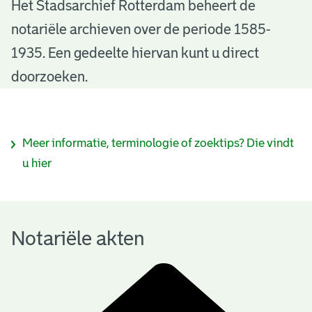
N
Het Stadsarchief Rotterdam beheert de
notariële archieven over de periode 1585-
o
1935. Een gedeelte hiervan kunt u direct
t
doorzoeken.
a
r
I
Meer informatie, terminologie of zoektips? Die vindt
i
n
u hier
ë
f
l
o
e
Notariële akten
r
a
m
k
a