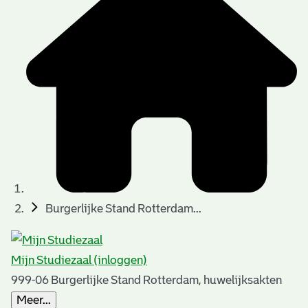
t
t
i
e
e
n
p
a
g
i
n
a
Burgerlijke Stand Rotterdam...
'
s
Mijn Studiezaal (inloggen)
n
999-06 Burgerlijke Stand Rotterdam, huwelijksakten
o
Meer...