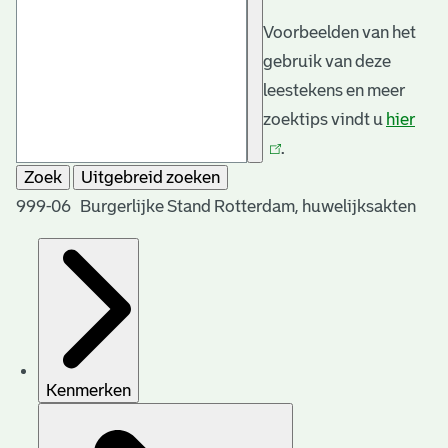
Voorbeelden van het
gebruik van deze
leestekens en meer
zoektips vindt u
hier
(link
.
is
Zoek
Uitgebreid zoeken
exte
999-06 Burgerlijke Stand Rotterdam, huwelijksakten
Kenmerken