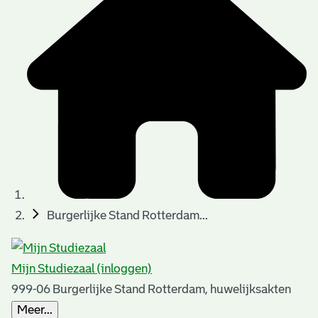
t
t
i
e
e
n
p
a
g
i
n
a
Burgerlijke Stand Rotterdam...
'
s
Mijn Studiezaal (inloggen)
n
999-06 Burgerlijke Stand Rotterdam, huwelijksakten
o
Meer...