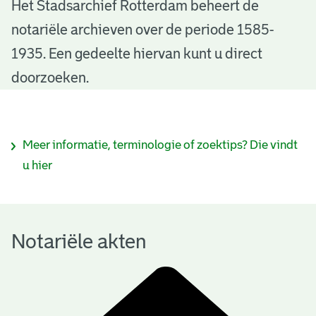
N
Het Stadsarchief Rotterdam beheert de
notariële archieven over de periode 1585-
o
1935. Een gedeelte hiervan kunt u direct
t
doorzoeken.
a
r
I
Meer informatie, terminologie of zoektips? Die vindt
i
n
u hier
ë
f
l
o
e
Notariële akten
r
a
m
k
a