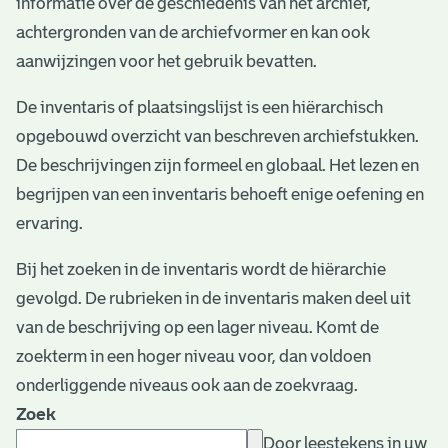
informatie over de geschiedenis van het archief,
e
achtergronden van de archiefvormer en kan ook
v
aanwijzingen voor het gebruik bevatten.
e
De inventaris of plaatsingslijst is een hiërarchisch
n
opgebouwd overzicht van beschreven archiefstukken.
De beschrijvingen zijn formeel en globaal. Het lezen en
begrijpen van een inventaris behoeft enige oefening en
ervaring.
Bij het zoeken in de inventaris wordt de hiërarchie
gevolgd. De rubrieken in de inventaris maken deel uit
van de beschrijving op een lager niveau. Komt de
zoekterm in een hoger niveau voor, dan voldoen
onderliggende niveaus ook aan de zoekvraag.
Zoek
Door leestekens in uw