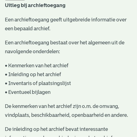
Uitleg bij archieftoegang
t
a
Een archieftoegang geeft uitgebreide informatie over
een bepaald archief.
r
i
Een archieftoegang bestaat over het algemeen uit de
ë
navolgende onderdelen:
l
• Kenmerken van het archief
e
• Inleiding op het archief
• Inventaris of plaatsingslijst
a
• Eventueel bijlagen
r
c
De kenmerken van het archief zijn o.m. de omvang,
vindplaats, beschikbaarheid, openbaarheid en andere.
h
i
De inleiding op het archief bevat interessante