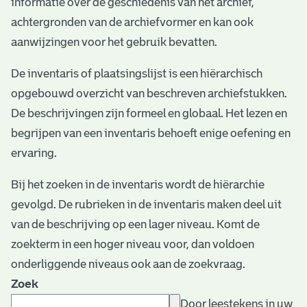
informatie over de geschiedenis van het archief,
e
achtergronden van de archiefvormer en kan ook
v
aanwijzingen voor het gebruik bevatten.
e
De inventaris of plaatsingslijst is een hiërarchisch
n
opgebouwd overzicht van beschreven archiefstukken.
De beschrijvingen zijn formeel en globaal. Het lezen en
begrijpen van een inventaris behoeft enige oefening en
ervaring.
Bij het zoeken in de inventaris wordt de hiërarchie
gevolgd. De rubrieken in de inventaris maken deel uit
van de beschrijving op een lager niveau. Komt de
zoekterm in een hoger niveau voor, dan voldoen
onderliggende niveaus ook aan de zoekvraag.
Zoek
Door leestekens in uw