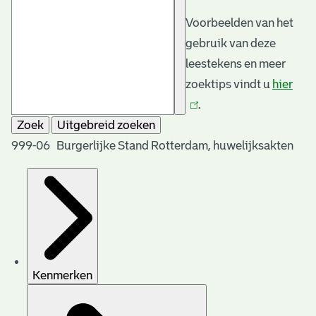
Voorbeelden van het
gebruik van deze
leestekens en meer
zoektips vindt u
hier
(link
.
is
Zoek
Uitgebreid zoeken
exte
999-06 Burgerlijke Stand Rotterdam, huwelijksakten
Kenmerken