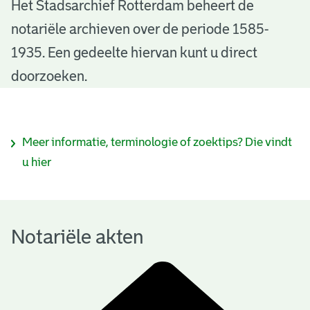
N
Het Stadsarchief Rotterdam beheert de
notariële archieven over de periode 1585-
o
1935. Een gedeelte hiervan kunt u direct
t
doorzoeken.
a
r
I
Meer informatie, terminologie of zoektips? Die vindt
i
n
u hier
ë
f
l
o
e
Notariële akten
r
a
m
k
a