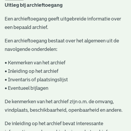
Uitleg bij archieftoegang
t
a
Een archieftoegang geeft uitgebreide informatie over
een bepaald archief.
r
i
Een archieftoegang bestaat over het algemeen uit de
ë
navolgende onderdelen:
l
• Kenmerken van het archief
e
• Inleiding op het archief
• Inventaris of plaatsingslijst
a
• Eventueel bijlagen
r
c
De kenmerken van het archief zijn o.m. de omvang,
vindplaats, beschikbaarheid, openbaarheid en andere.
h
i
De inleiding op het archief bevat interessante