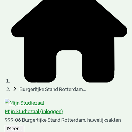
t
t
i
e
e
n
p
a
g
i
n
a
Burgerlijke Stand Rotterdam...
'
s
Mijn Studiezaal (inloggen)
n
999-06 Burgerlijke Stand Rotterdam, huwelijksakten
o
Meer...