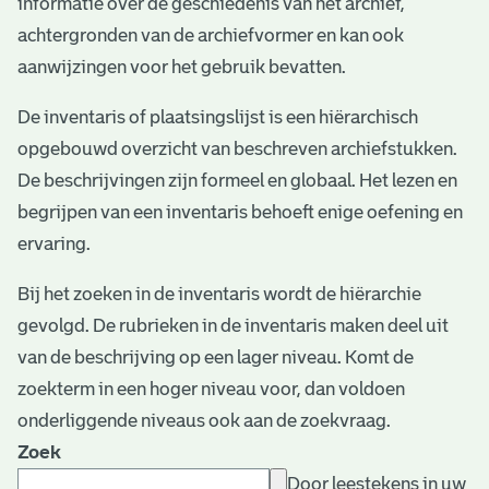
informatie over de geschiedenis van het archief,
e
achtergronden van de archiefvormer en kan ook
v
aanwijzingen voor het gebruik bevatten.
e
De inventaris of plaatsingslijst is een hiërarchisch
n
opgebouwd overzicht van beschreven archiefstukken.
De beschrijvingen zijn formeel en globaal. Het lezen en
begrijpen van een inventaris behoeft enige oefening en
ervaring.
Bij het zoeken in de inventaris wordt de hiërarchie
gevolgd. De rubrieken in de inventaris maken deel uit
van de beschrijving op een lager niveau. Komt de
zoekterm in een hoger niveau voor, dan voldoen
onderliggende niveaus ook aan de zoekvraag.
Zoek
Door leestekens in uw