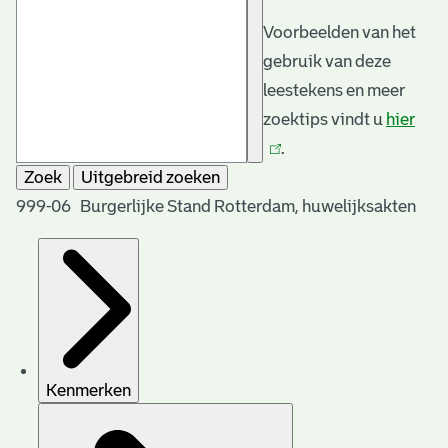
Voorbeelden van het
gebruik van deze
leestekens en meer
zoektips vindt u
hier
(link
.
is
Zoek
Uitgebreid zoeken
exte
999-06 Burgerlijke Stand Rotterdam, huwelijksakten
Kenmerken