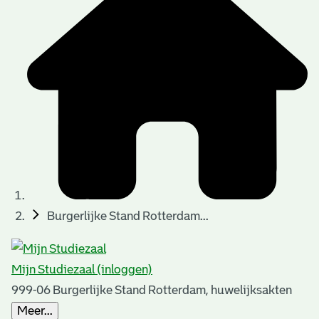
t
t
i
e
e
n
p
a
g
i
n
a
Burgerlijke Stand Rotterdam...
'
s
Mijn Studiezaal (inloggen)
n
999-06 Burgerlijke Stand Rotterdam, huwelijksakten
o
Meer...