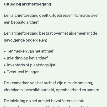
Uitleg bij archieftoegang
t
a
Een archieftoegang geeft uitgebreide informatie over
een bepaald archief.
r
i
Een archieftoegang bestaat over het algemeen uit de
ë
navolgende onderdelen:
l
• Kenmerken van het archief
e
• Inleiding op het archief
• Inventaris of plaatsingslijst
a
• Eventueel bijlagen
r
c
De kenmerken van het archief zijn o.m. de omvang,
vindplaats, beschikbaarheid, openbaarheid en andere.
h
i
De inleiding op het archief bevat interessante