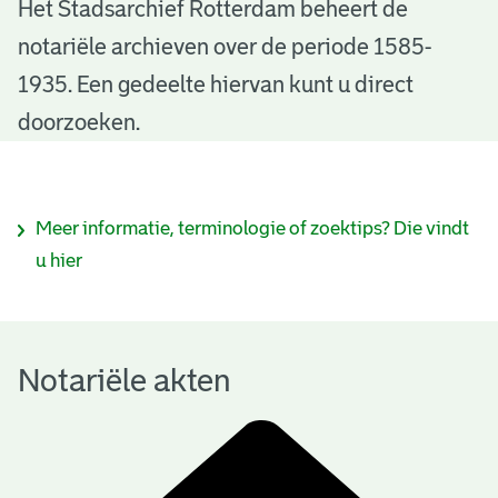
N
Het Stadsarchief Rotterdam beheert de
notariële archieven over de periode 1585-
o
1935. Een gedeelte hiervan kunt u direct
t
doorzoeken.
a
r
I
Meer informatie, terminologie of zoektips? Die vindt
i
n
u hier
ë
f
l
o
e
Notariële akten
r
a
m
k
a