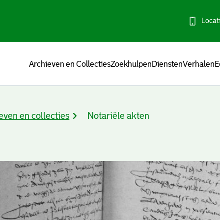
Locat
Menu
Archieven en Collecties
Zoekhulpen
Diensten
Verhalen
E
even en collecties
Notariële akten