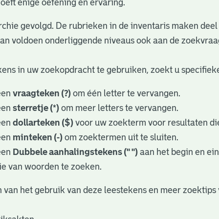
oeft enige oefening en ervaring.
rchie gevolgd. De rubrieken in de inventaris maken deel 
dan voldoen onderliggende niveaus ook aan de zoekvraa
ens in uw zoekopdracht te gebruiken, zoekt u specifieker
een
vraagteken (?)
om één letter te vervangen.
een
sterretje (*)
om meer letters te vervangen.
een
dollarteken ($)
voor uw zoekterm voor resultaten die
een
minteken (-)
om zoektermen uit te sluiten.
een
Dubbele aanhalingstekens (" ")
aan het begin en ei
ie van woorden te zoeken.
 van het gebruik van deze leestekens en meer zoektips 