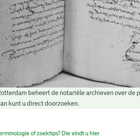
Rotterdam beheert de notariële archieven over de 
an kunt u direct doorzoeken.
pagina's
erminologie of zoektips? Die vindt u hier