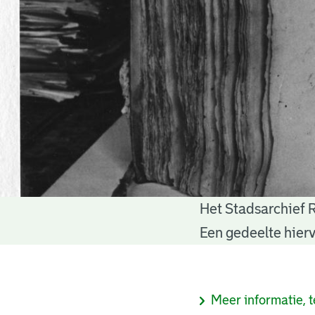
Het Stadsarchief 
Notariële
Een gedeelte hierv
akten
Informatie
Meer informatie, t