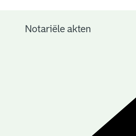
notariële
archieven
Notariële akten