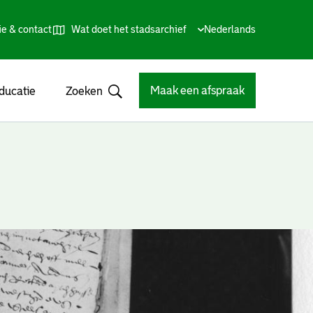
ie & contact
Wat doet het stadsarchief
Huidige
Nederlands
,
Talen
taal:
Kies
andere
taal
Maak een afspraak
ducatie
Zoeken
Open