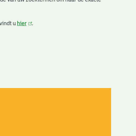
vindt u
hier
(link
.
is
extern)