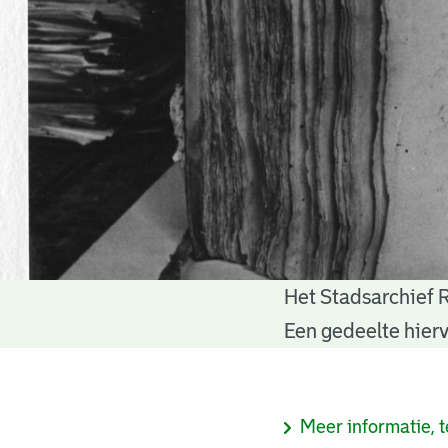
Het Stadsarchief 
Notariële
Een gedeelte hierv
akten
Informatie
Meer informatie, t