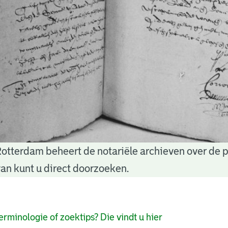
Rotterdam beheert de notariële archieven over de 
an kunt u direct doorzoeken.
pagina's
erminologie of zoektips? Die vindt u hier