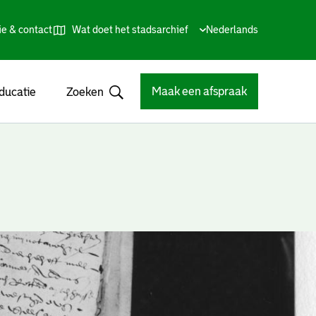
ie & contact
Wat doet het stadsarchief
Huidige
Nederlands
,
Talen
taal:
Kies
andere
taal
Maak een afspraak
ducatie
Zoeken
Open