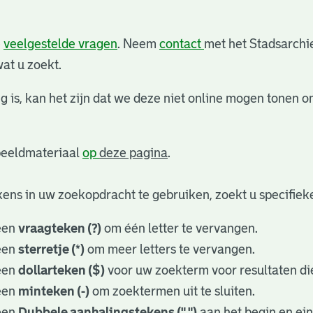
e
veelgestelde vragen
. Neem
contact
met het Stadsarchi
at u zoekt.
g is, kan het zijn dat we deze niet online mogen tonen o
 beeldmateriaal
op
deze pagina
.
ens in uw zoekopdracht te gebruiken, zoekt u specifieker
een
vraagteken (?)
om één letter te vervangen.
een
sterretje (*)
om meer letters te vervangen.
een
dollarteken ($)
voor uw zoekterm voor resultaten die
een
minteken (-)
om zoektermen uit te sluiten.
een
Dubbele aanhalingstekens (" ")
aan het begin en ei