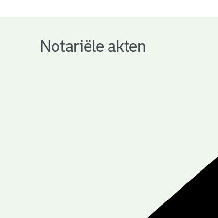
notariële
archieven
Notariële akten