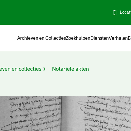
Locat
Menu
Archieven en Collecties
Zoekhulpen
Diensten
Verhalen
E
even en collecties
Notariële akten