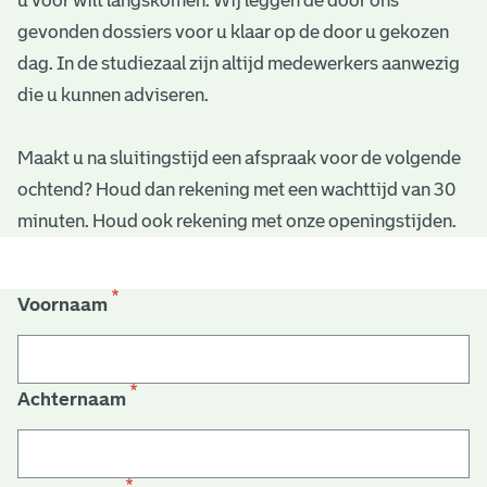
u voor wilt langskomen. Wij leggen de door ons
n
gevonden dossiers voor u klaar op de door u gekozen
a
dag. In de studiezaal zijn altijd medewerkers aanwezig
die u kunnen adviseren.
f
s
Maakt u na sluitingstijd een afspraak voor de volgende
ochtend? Houd dan rekening met een wachttijd van 30
p
minuten. Houd ook rekening met onze openingstijden.
r
a
Voornaam
a
k
Achternaam