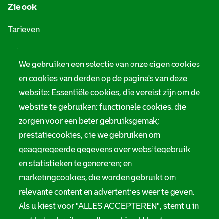
Zie ook
f
o
Tarieven
r
Privacy
m
We gebruiken een selectie van onze eigen cookies
Digitale toegankelijkheid
en cookies van derden op de pagina's van deze
a
website: Essentiële cookies, die vereist zijn om de
t
Servicenormen
website te gebruiken; functionele cookies, die
i
Melding taalgebruik
zorgen voor een beter gebruiksgemak;
e
prestatiecookies, die we gebruiken om
Suggesties en opmerkingen
geaggregeerde gegevens over websitegebruik
en statistieken te genereren; en
Stadsarchief Rotterdam
marketingcookies, die worden gebruikt om
Hofdijk 651, 3032 CG Rotterdam
relevante content en advertenties weer te geven.
Als u kiest voor "ALLES ACCEPTEREN", stemt u in
Postbus 71, 3000 AB Rotterdam