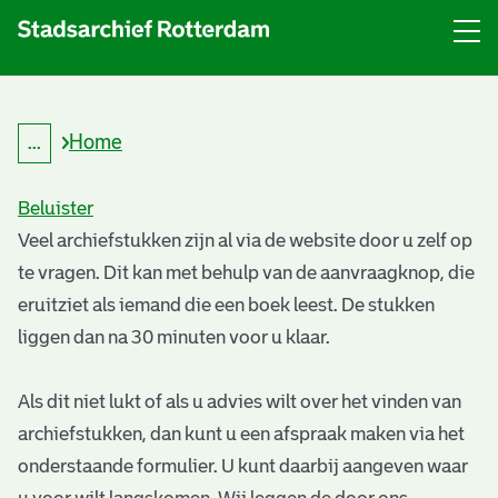
Menu
Open
menu
Home
...
K
Kruimelpad
r
uitklappen
u
Beluister
i
m
M
Veel archiefstukken zijn al via de website door u zelf op
e
te vragen. Dit kan met behulp van de aanvraagknop, die
l
a
p
eruitziet als iemand die een boek leest. De stukken
a
a
d
liggen dan na 30 minuten voor u klaar.
k
Als dit niet lukt of als u advies wilt over het vinden van
e
archiefstukken, dan kunt u een afspraak maken via het
e
onderstaande formulier. U kunt daarbij aangeven waar