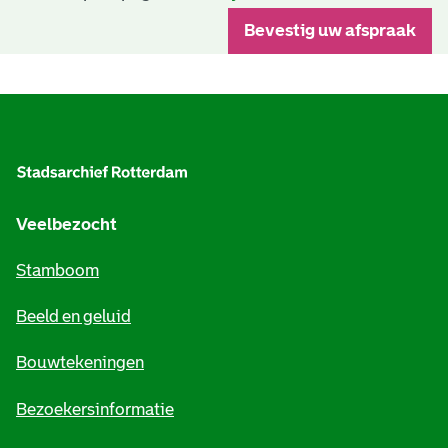
A
l
g
e
Veelbezocht
m
Stamboom
e
Beeld en geluid
n
e
Bouwtekeningen
i
Bezoekersinformatie
n