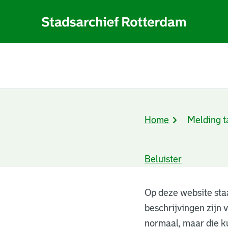
Home
Melding t
Kruimelpad
Beluister
Melding
Op deze website staa
beschrijvingen zijn
taalgebruik
normaal, maar die k