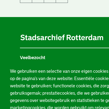
A
l
g
e
Veelbezocht
m
Stamboom
e
We gebruiken een selectie van onze eigen cookies
op de pagina's van deze website: Essentiële cookies
n
Beeld en geluid
website te gebruiken; functionele cookies, die zor
e
Bouwtekeningen
gebruiksgemak; prestatiecookies, die we gebruik
i
gegevens over websitegebruik en statistieken te g
Bezoekersinformatie
marketingcookies, die worden gebruikt om relevan