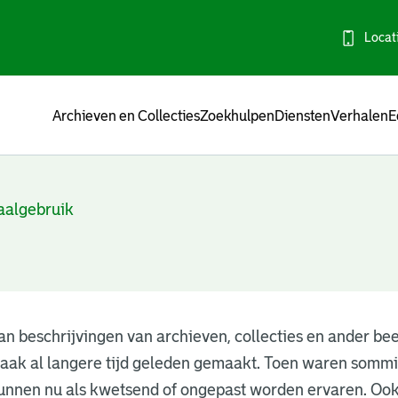
Locat
Menu
Archieven en Collecties
Zoekhulpen
Diensten
Verhalen
E
aalgebruik
n beschrijvingen van archieven, collecties en ander be
 vaak al langere tijd geleden gemaakt. Toen waren som
unnen nu als kwetsend of ongepast worden ervaren. Ook 