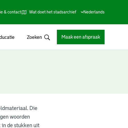
ie & contact
Wat doet het stadsarchief
Huidige
Nederlands
,
Talen
taal:
Kies
andere
taal
Maak een afspraak
ducatie
Zoeken
Open
eldmateriaal. Die
migen woorden
in de stukken uit