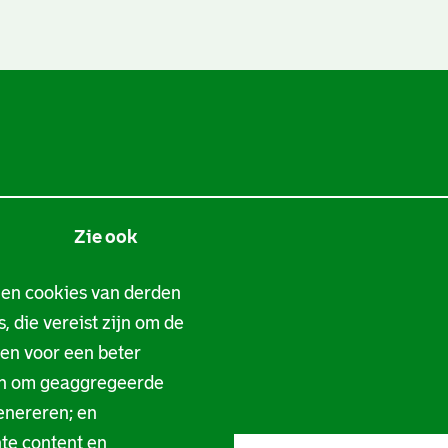
Zie ook
Tarieven
 en cookies van derden
, die vereist zijn om de
Privacy
gen voor een beter
Digitale toegankelijkheid
en om geaggregeerde
enereren; en
Servicenormen
te content en