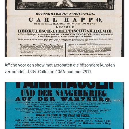
n
a
ff
i
c
h
Affiche voor een show met acrobaten die bijzondere kunsten
e
vertoonden, 1834. Collectie 4066, nummer 2911
s