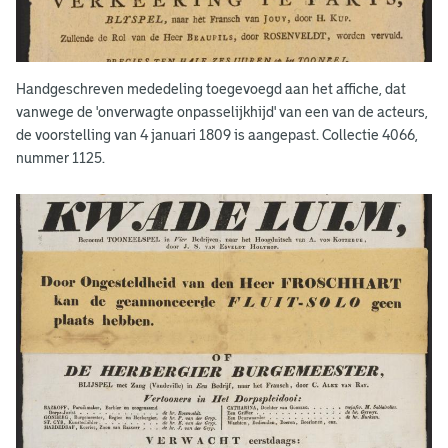
r
i
n
Handgeschreven mededeling toegevoegd aan het affiche, dat
g
vanwege de 'onverwagte onpasselijkhijd' van een van de acteurs,
de voorstelling van 4 januari 1809 is aangepast. Collectie 4066,
e
nummer 1125.
n