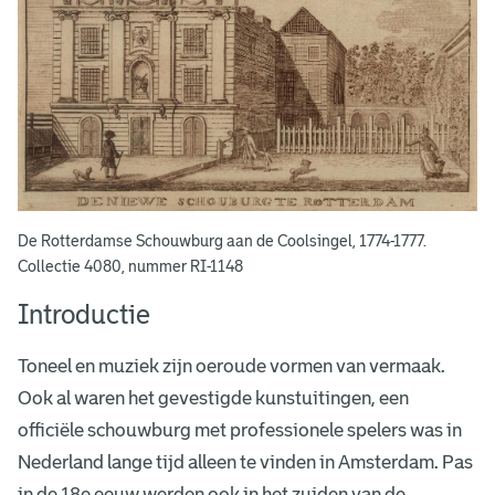
e
r
R
o
o
d
t
u
t
c
t
e
De Rotterdamse Schouwburg aan de Coolsingel, 1774-1777.
Collectie 4080, nummer RI-1148
i
r
Introductie
e
d
Toneel en muziek zijn oeroude vormen van vermaak.
a
Ook al waren het gevestigde kunstuitingen, een
m
officiële schouwburg met professionele spelers was in
s
Nederland lange tijd alleen te vinden in Amsterdam. Pas
in de 18e eeuw werden ook in het zuiden van de