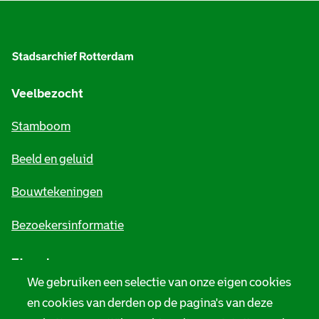
A
n
l
)
g
e
Veelbezocht
m
Stamboom
e
Beeld en geluid
n
e
Bouwtekeningen
i
Bezoekersinformatie
n
Zie ook
f
We gebruiken een selectie van onze eigen cookies
o
Tarieven
en cookies van derden op de pagina's van deze