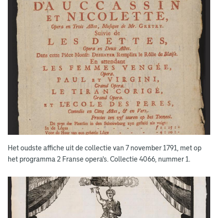
V
o
o
r
b
e
e
l
d
Het oudste affiche uit de collectie van 7 november 1791, met op
e
het programma 2 Franse opera's. Collectie 4066, nummer 1.
n
v
a