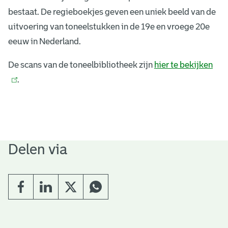
bestaat. De regieboekjes geven een uniek beeld van de
uitvoering van toneelstukken in de 19e en vroege 20e
eeuw in Nederland.
De scans van de toneelbibliotheek zijn
hier te bekijken
(
.
l
i
n
k
i
Delen via
s
e
x
t
e
r