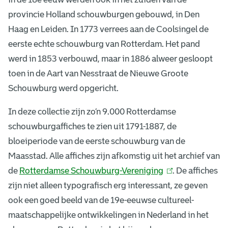
e
provincie Holland schouwburgen gebouwd, in Den
S
Haag en Leiden. In 1773 verrees aan de Coolsingel de
eerste echte schouwburg van Rotterdam. Het pand
c
werd in 1853 verbouwd, maar in 1886 alweer gesloopt
h
toen in de Aart van Nesstraat de Nieuwe Groote
o
Schouwburg werd opgericht.
u
In deze collectie zijn zo’n 9.000 Rotterdamse
schouwburgaffiches te zien uit 1791-1887, de
w
bloeiperiode van de eerste schouwburg van de
b
Maasstad. Alle affiches zijn afkomstig uit het archief van
de
Rotterdamse Schouwburg-Vereniging
(
. De affiches
u
zijn niet alleen typografisch erg interessant, ze geven
l
r
ook een goed beeld van de 19e-eeuwse cultureel-
i
g
maatschappelijke ontwikkelingen in Nederland in het
n