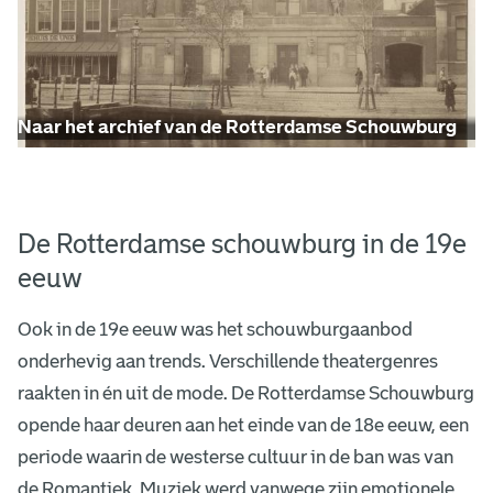
d
b
a
Naar het archief van de Rotterdamse Schouwburg
n
k
De Rotterdamse schouwburg in de 19e
eeuw
Ook in de 19e eeuw was het schouwburgaanbod
onderhevig aan trends. Verschillende theatergenres
raakten in én uit de mode. De Rotterdamse Schouwburg
opende haar deuren aan het einde van de 18e eeuw, een
periode waarin de westerse cultuur in de ban was van
de Romantiek. Muziek werd vanwege zijn emotionele