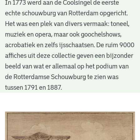
A
In 1773 werd aan de Coolsingel de eerste
echte schouwburg van Rotterdam opgericht.
ff
Het was een plek van divers vermaak: toneel,
i
muziek en opera, maar ook goochelshows,
c
acrobatiek en zelfs ijsschaatsen. De ruim 9000
h
affiches uit deze collectie geven een bijzonder
e
beeld van wat er allemaal op het podium van
de Rotterdamse Schouwburg te zien was
s
tussen 1791 en 1887.
v
a
I
n
n
d
t