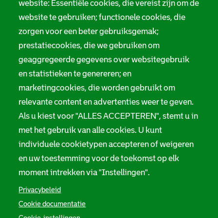
r
website: Essentiële cookies, die vereist zijn om de
Privacy
m
website te gebruiken; functionele cookies, die
Digitale toegankelijkheid
zorgen voor een beter gebruiksgemak;
a
prestatiecookies, die we gebruiken om
t
Servicenormen
geaggregeerde gegevens over websitegebruik
i
Melding taalgebruik
en statistieken te genereren; en
e
marketingcookies, die worden gebruikt om
Suggesties en opmerkingen
relevante content en advertenties weer te geven.
Als u kiest voor "ALLES ACCEPTEREN", stemt u in
Stadsarchief Rotterdam
met het gebruik van alle cookies. U kunt
individuele cookietypen accepteren of weigeren
Hofdijk 651, 3032 CG Rotterdam
en uw toestemming voor de toekomst op elk
Postbus 71, 3000 AB Rotterdam
moment intrekken via "Instellingen".
TEL: 010 267 55 55
Privacybeleid
Cookie documentatie
F
I
Y
L
X
S