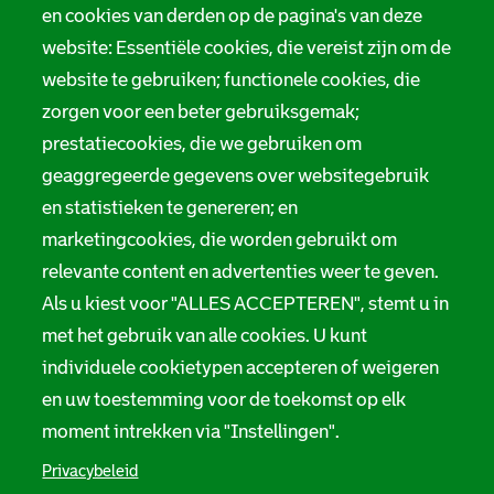
o
Tarieven
en cookies van derden op de pagina's van deze
r
website: Essentiële cookies, die vereist zijn om de
Privacy
m
website te gebruiken; functionele cookies, die
Digitale toegankelijkheid
zorgen voor een beter gebruiksgemak;
a
prestatiecookies, die we gebruiken om
t
Servicenormen
geaggregeerde gegevens over websitegebruik
i
en statistieken te genereren; en
Melding taalgebruik
e
marketingcookies, die worden gebruikt om
Suggesties en opmerkingen
relevante content en advertenties weer te geven.
Als u kiest voor "ALLES ACCEPTEREN", stemt u in
Stadsarchief Rotterdam
met het gebruik van alle cookies. U kunt
individuele cookietypen accepteren of weigeren
Hofdijk 651, 3032 CG Rotterdam
en uw toestemming voor de toekomst op elk
Postbus 71, 3000 AB Rotterdam
moment intrekken via "Instellingen".
TEL: 010 267 55 55
Privacybeleid