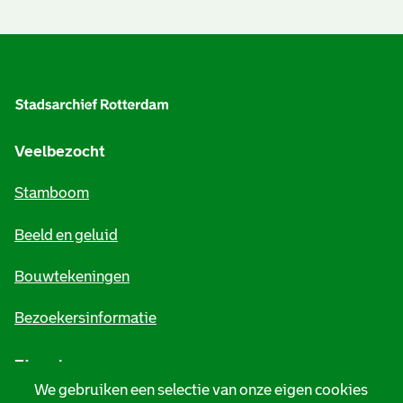
A
l
g
e
Veelbezocht
m
Stamboom
e
Beeld en geluid
n
e
Bouwtekeningen
i
Bezoekersinformatie
n
Zie ook
f
We gebruiken een selectie van onze eigen cookies