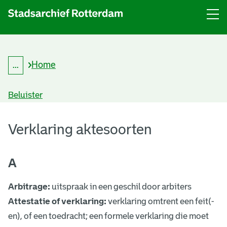
Menu
Open
menu
Home
...
K
Kruimelpad
r
uitklappen
u
Beluister
i
m
A
e
l
Verklaring aktesoorten
k
p
a
t
d
A
e
Arbitrage:
uitspraak in een geschil door arbiters
s
Attestatie of verklaring:
verklaring omtrent een feit(-
o
en), of een toedracht; een formele verklaring die moet