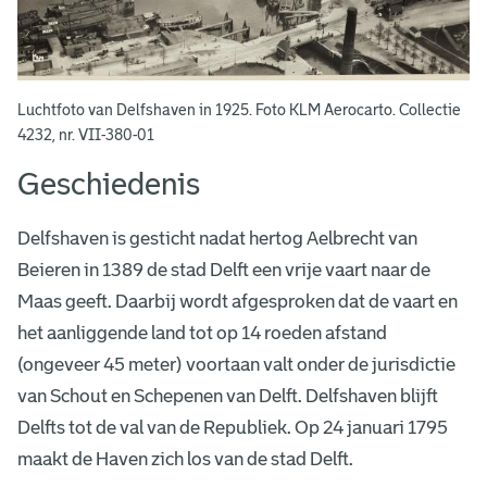
a
o
v
t
o
e
Luchtfoto van Delfshaven in 1925. Foto KLM Aerocarto. Collectie
v
4232, nr. VII-380-01
n
a
Geschiedenis
n
Delfshaven is gesticht nadat hertog Aelbrecht van
D
Beieren in 1389 de stad Delft een vrije vaart naar de
e
Maas geeft. Daarbij wordt afgesproken dat de vaart en
l
het aanliggende land tot op 14 roeden afstand
(ongeveer 45 meter) voortaan valt onder de jurisdictie
f
van Schout en Schepenen van Delft. Delfshaven blijft
s
Delfts tot de val van de Republiek. Op 24 januari 1795
h
maakt de Haven zich los van de stad Delft.