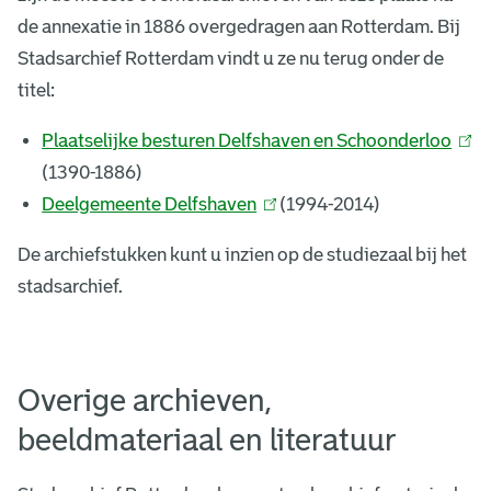
de annexatie in 1886 overgedragen aan Rotterdam. Bij
Stadsarchief Rotterdam vindt u ze nu terug onder de
titel:
Plaatselijke besturen Delfshaven en Schoonderloo
(
(1390-1886)
l
Deelgemeente Delfshaven
(
(1994-2014)
i
l
n
De archiefstukken kunt u inzien op de studiezaal bij het
i
k
stadsarchief.
n
i
k
s
i
e
Overige archieven,
s
x
e
t
beeldmateriaal en literatuur
x
e
t
r