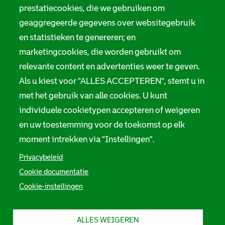
prestatiecookies, die we gebruiken om
t
Servicenormen
geaggregeerde gegevens over websitegebruik
i
Melding taalgebruik
en statistieken te genereren; en
e
marketingcookies, die worden gebruikt om
Suggesties en opmerkingen
relevante content en advertenties weer te geven.
Als u kiest voor "ALLES ACCEPTEREN", stemt u in
Stadsarchief Rotterdam
met het gebruik van alle cookies. U kunt
individuele cookietypen accepteren of weigeren
Hofdijk 651, 3032 CG Rotterdam
en uw toestemming voor de toekomst op elk
Postbus 71, 3000 AB Rotterdam
moment intrekken via "Instellingen".
TEL: 010 267 55 55
Privacybeleid
Cookie documentatie
F
I
Y
L
X
S
Cookie-instellingen
a
n
o
i
S
o
c
s
u
n
t
e
t
t
k
a
c
b
a
u
e
d
ALLES WEIGEREN
i
o
g
b
d
s