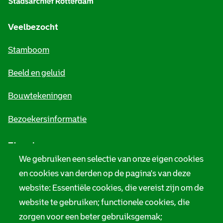
g
e
Veelbezocht
m
Stamboom
e
Beeld en geluid
n
e
Bouwtekeningen
i
Bezoekersinformatie
n
Zie ook
f
We gebruiken een selectie van onze eigen cookies
o
Tarieven
en cookies van derden op de pagina's van deze
r
website: Essentiële cookies, die vereist zijn om de
Privacy
m
website te gebruiken; functionele cookies, die
Digitale toegankelijkheid
zorgen voor een beter gebruiksgemak;
a