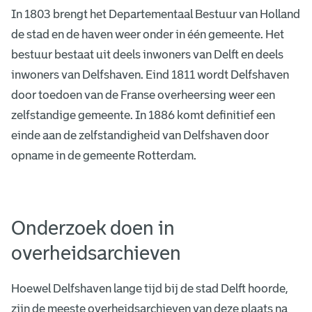
a
In 1803 brengt het Departementaal Bestuur van Holland
v
de stad en de haven weer onder in één gemeente. Het
e
bestuur bestaat uit deels inwoners van Delft en deels
inwoners van Delfshaven. Eind 1811 wordt Delfshaven
n
door toedoen van de Franse overheersing weer een
i
zelfstandige gemeente. In 1886 komt definitief een
n
einde aan de zelfstandigheid van Delfshaven door
1
opname in de gemeente Rotterdam.
9
2
Onderzoek doen in
5
overheidsarchieven
.
Hoewel Delfshaven lange tijd bij de stad Delft hoorde,
zijn de meeste overheidsarchieven van deze plaats na