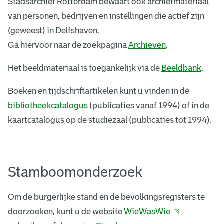
Stadsarchief Rotterdam bewaart ook archiefmateriaal
e
n
van personen, bedrijven en instellingen die actief zijn
r
)
(geweest) in Delfshaven.
n
Ga hiervoor naar de zoekpagina
Archieven
.
)
Het beeldmateriaal is toegankelijk via de
Beeldbank
.
Boeken en tijdschriftartikelen kunt u vinden in de
bibliotheekcatalogus
(publicaties vanaf 1994) of in de
kaartcatalogus op de studiezaal (publicaties tot 1994).
Stamboomonderzoek
Om de burgerlijke stand en de bevolkingsregisters te
doorzoeken, kunt u de website
WieWasWie
(