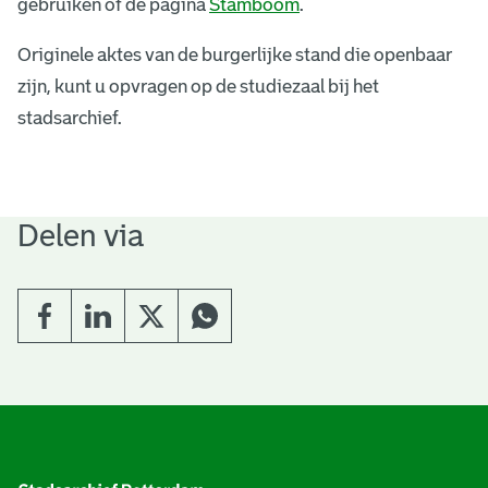
gebruiken of de pagina
Stamboom
.
l
i
Originele aktes van de burgerlijke stand die openbaar
n
zijn, kunt u opvragen op de studiezaal bij het
k
stadsarchief.
i
s
e
x
Delen via
t
e
r
n
)
A
l