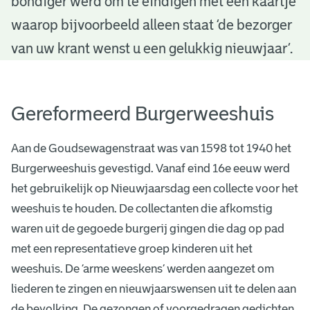
bondiger werd om te eindigen met een kaartje
u
waarop bijvoorbeeld alleen staat ‘de bezorger
w
van uw krant wenst u een gelukkig nieuwjaar’.
j
a
Gereformeerd Burgerweeshuis
a
r
Aan de Goudsewagenstraat was van 1598 tot 1940 het
Burgerweeshuis gevestigd. Vanaf eind 16e eeuw werd
!
het gebruikelijk op Nieuwjaarsdag een collecte voor het
weeshuis te houden. De collectanten die afkomstig
waren uit de gegoede burgerij gingen die dag op pad
met een representatieve groep kinderen uit het
weeshuis. De ‘arme weeskens’ werden aangezet om
liederen te zingen en nieuwjaarswensen uit te delen aan
de bevolking. De gezongen of voorgedragen gedichten