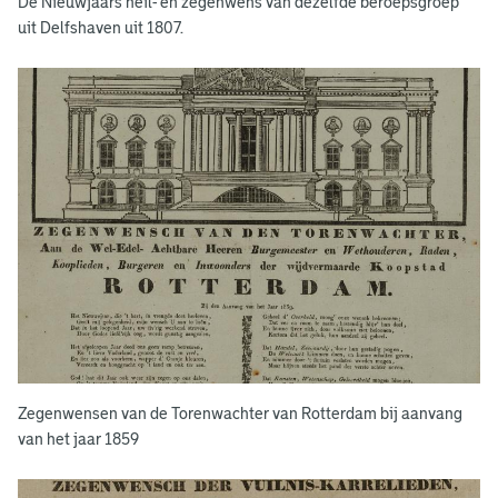
De Nieuwjaars heil- en zegenwens van dezelfde beroepsgroep
n
uit Delfshaven uit 1807.
t
a
a
r
n
o
p
s
t
e
Zegenwensen van de Torenwachter van Rotterdam bij aanvang
van het jaar 1859
k
e