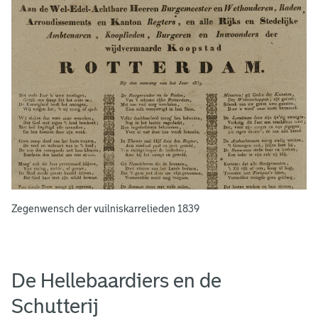
r
s
Zegenwensch der vuilniskarrelieden 1839
De Hellebaardiers en de
Schutterij