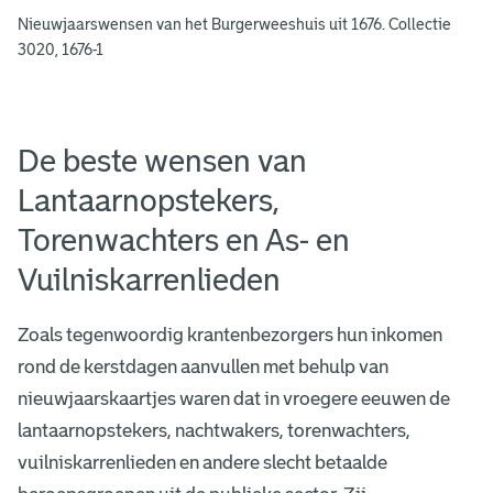
w
Nieuwjaarswensen van het Burgerweeshuis uit 1676. Collectie
3020, 1676-1
e
e
s
De beste wensen van
h
Lantaarnopstekers,
u
Torenwachters en As- en
i
Vuilniskarrenlieden
s
Zoals tegenwoordig krantenbezorgers hun inkomen
rond de kerstdagen aanvullen met behulp van
nieuwjaarskaartjes waren dat in vroegere eeuwen de
lantaarnopstekers, nachtwakers, torenwachters,
vuilniskarrenlieden en andere slecht betaalde