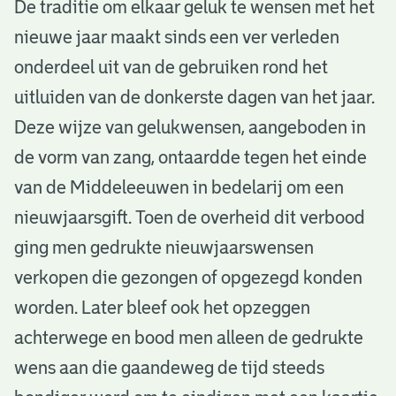
G
De traditie om elkaar geluk te wensen met het
nieuwe jaar maakt sinds een ver verleden
e
onderdeel uit van de gebruiken rond het
l
uitluiden van de donkerste dagen van het jaar.
u
Deze wijze van gelukwensen, aangeboden in
k
de vorm van zang, ontaardde tegen het einde
k
van de Middeleeuwen in bedelarij om een
nieuwjaarsgift. Toen de overheid dit verbood
i
ging men gedrukte nieuwjaarswensen
g
verkopen die gezongen of opgezegd konden
N
worden. Later bleef ook het opzeggen
i
achterwege en bood men alleen de gedrukte
e
wens aan die gaandeweg de tijd steeds