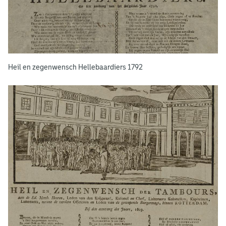
b
a
a
r
Heil en zegenwensch Hellebaardiers 1792
d
i
e
r
s