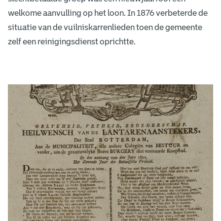
welkome aanvulling op het loon. In 1876 verbeterde de
situatie van de vuilniskarrenlieden toen de gemeente
zelf een reinigingsdienst oprichtte.
D
e
b
e
s
t
e
w