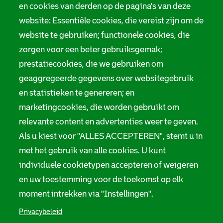
o
Tarieven
en cookies van derden op de pagina's van deze
r
website: Essentiële cookies, die vereist zijn om de
Privacy
m
website te gebruiken; functionele cookies, die
Digitale toegankelijkheid
zorgen voor een beter gebruiksgemak;
a
prestatiecookies, die we gebruiken om
t
Servicenormen
geaggregeerde gegevens over websitegebruik
i
Melding taalgebruik
en statistieken te genereren; en
e
marketingcookies, die worden gebruikt om
Suggesties en opmerkingen
relevante content en advertenties weer te geven.
Als u kiest voor "ALLES ACCEPTEREN", stemt u in
Stadsarchief Rotterdam
met het gebruik van alle cookies. U kunt
individuele cookietypen accepteren of weigeren
Hofdijk 651, 3032 CG Rotterdam
en uw toestemming voor de toekomst op elk
Postbus 71, 3000 AB Rotterdam
moment intrekken via "Instellingen".
TEL: 010 267 55 55
Privacybeleid