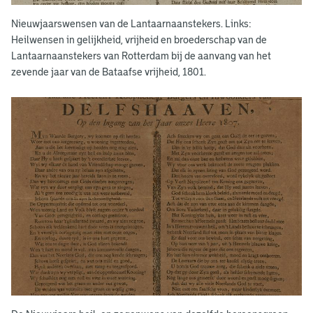
e
Nieuwjaarswensen van de Lantaarnaanstekers. Links:
n
Heilwensen in gelijkheid, vrijheid en broederschap van de
Lantaarnaanstekers van Rotterdam bij de aanvang van het
s
zevende jaar van de Bataafse vrijheid, 1801.
e
n
v
a
n
d
e
l
a