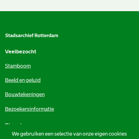
t
h
A
e
l
e
g
k
e
Veelbezocht
m
Stamboom
e
Beeld en geluid
n
e
Bouwtekeningen
i
Bezoekersinformatie
n
Zie ook
f
We gebruiken een selectie van onze eigen cookies