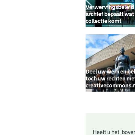
Verwervingsbeleid 
archief bepaalt wat 
collectie komt
Deel uw werk en b
toch uw rechten me
creativecommons.n
Heeft u het bove