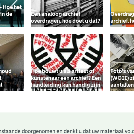
- Hoe het
in de
Een analoog archief
Overdrag
overdragen, hoe doet u dat?
archief, 
ehoud
Hoe bouwt u als artiest of
Foto's va
t
kunstenaar een archief? Een
(WOII) zi
l
handleiding kan handig zijn
aantalle
nstaande doorgenomen en denkt u dat uw materiaal vol