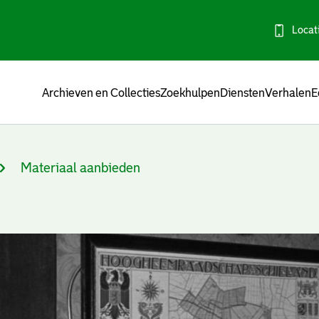
Locat
Menu
Archieven en Collecties
Zoekhulpen
Diensten
Verhalen
E
Materiaal aanbieden