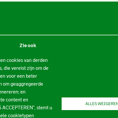
Zie ook
Tarieven
 en cookies van derden
, die vereist zijn om de
Privacy
gen voor een beter
Digitale toegankelijkheid
en om geaggregeerde
enereren; en
Servicenormen
te content en
ALLES WEIGERE
LES ACCEPTEREN", stemt u
Melding taalgebruik
duele cookietypen