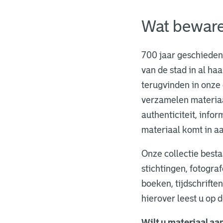
Wat bewar
700 jaar geschieden
van de stad in al ha
terugvinden in onze c
verzamelen materiaal
authenticiteit, info
materiaal komt in 
O
nze collectie best
stichtingen, fotogra
boeken, tijdschrifte
hierover leest u op 
Wilt u materiaal a