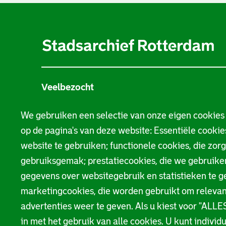
A
l
g
e
Veelbezocht
m
Stamboom
e
We gebruiken een selectie van onze eigen cookies
op de pagina's van deze website: Essentiële cookies
n
Beeld en geluid
website te gebruiken; functionele cookies, die zor
e
Bouwtekeningen
gebruiksgemak; prestatiecookies, die we gebruik
i
gegevens over websitegebruik en statistieken te g
Bezoekersinformatie
marketingcookies, die worden gebruikt om relevan
n
advertenties weer te geven. Als u kiest voor "AL
f
in met het gebruik van alle cookies. U kunt indivi