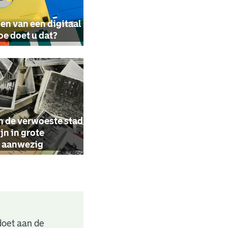
en van een digitaal
hoe doet u dat?
n de verwoeste stad
jn in grote
n aanwezig
doet aan de