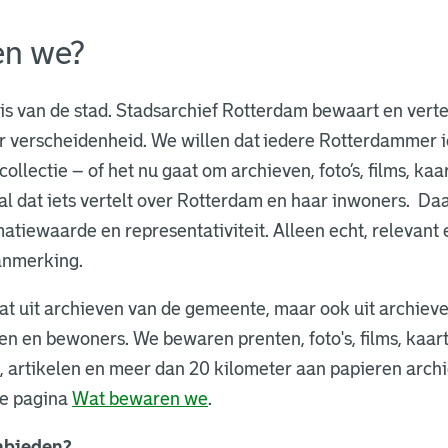
en we?
is van de stad.
Stadsarchief Rotterdam bewaart en verte
ar verscheidenheid. We willen dat
iedere Rotterdammer ie
ollectie – of het nu gaat om archieven, foto’s, films, ka
 dat iets vertelt over Rotterdam en haar inwoners. Daa
rmatiewaarde en representativiteit. Alleen echt, relevan
aanmerking.
aat uit archieven van de gemeente, maar ook uit archieve
fen en bewoners. We bewaren prenten, foto's, films, kaa
n, artikelen en meer dan 20 kilometer aan papieren arc
de pagina
Wat bewaren we
.
anbieden?