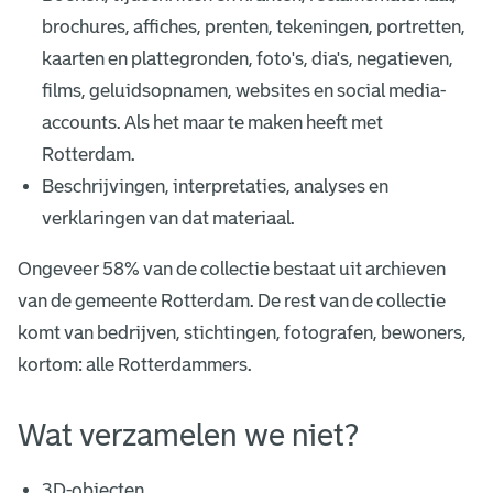
b
brochures, affiches, prenten, tekeningen, portretten,
e
kaarten en plattegronden, foto's, dia's, negatieven,
films, geluidsopnamen, websites en social media-
l
accounts. Als het maar te maken heeft met
e
Rotterdam.
i
Beschrijvingen, interpretaties, analyses en
verklaringen van dat materiaal.
d
Ongeveer 58% van de collectie bestaat uit archieven
van de gemeente Rotterdam. De rest van de collectie
komt van bedrijven, stichtingen, fotografen, bewoners,
kortom: alle Rotterdammers.
Wat verzamelen we niet?
3D-objecten