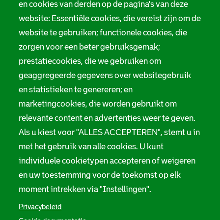
en cookies van derden op de pagina's van deze
r
website: Essentiële cookies, die vereist zijn om de
Privacy
m
website te gebruiken; functionele cookies, die
Digitale toegankelijkheid
zorgen voor een beter gebruiksgemak;
a
prestatiecookies, die we gebruiken om
t
Servicenormen
geaggregeerde gegevens over websitegebruik
i
Melding taalgebruik
en statistieken te genereren; en
e
marketingcookies, die worden gebruikt om
Suggesties en opmerkingen
relevante content en advertenties weer te geven.
Als u kiest voor "ALLES ACCEPTEREN", stemt u in
Stadsarchief Rotterdam
met het gebruik van alle cookies. U kunt
individuele cookietypen accepteren of weigeren
Hofdijk 651, 3032 CG Rotterdam
en uw toestemming voor de toekomst op elk
Postbus 71, 3000 AB Rotterdam
moment intrekken via "Instellingen".
TEL: 010 267 55 55
Privacybeleid