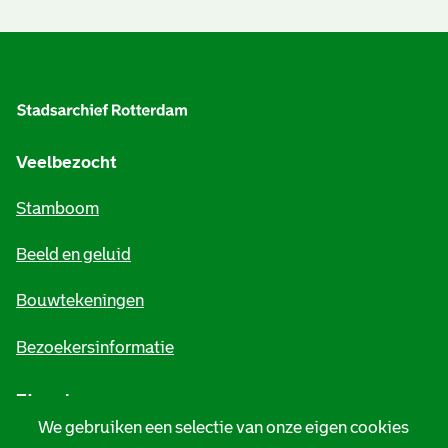
A
l
g
e
Veelbezocht
m
Stamboom
e
Beeld en geluid
n
e
Bouwtekeningen
i
Bezoekersinformatie
n
Zie ook
f
We gebruiken een selectie van onze eigen cookies
o
Tarieven