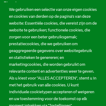
Zie ook
n
f
We gebruiken een selectie van onze eigen cookies
o
(
Tarieven
en cookies van derden op de pagina's van deze
r
4
website: Essentiële cookies, die vereist zijn om de
Privacy
m
website te gebruiken; functionele cookies, die
0
Digitale toegankelijkheid
zorgen voor een beter gebruiksgemak;
a
4
prestatiecookies, die we gebruiken om
t
Servicenormen
geaggregeerde gegevens over websitegebruik
e
i
Melding taalgebruik
en statistieken te genereren; en
r
e
marketingcookies, die worden gebruikt om
Suggesties en opmerkingen
relevante content en advertenties weer te geven.
r
Als u kiest voor "ALLES ACCEPTEREN", stemt u in
Stadsarchief Rotterdam
o
met het gebruik van alle cookies. U kunt
r
individuele cookietypen accepteren of weigeren
Hofdijk 651, 3032 CG Rotterdam
en uw toestemming voor de toekomst op elk
)
Postbus 71, 3000 AB Rotterdam
moment intrekken via "Instellingen".