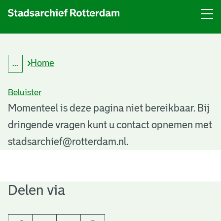
Menu
Open
menu
Home
...
K
Kruimelpad
r
uitklappen
u
Beluister
i
m
P
Momenteel is deze pagina niet bereikbaar. Bij
e
l
dringende vragen kunt u contact opnemen met
a
p
a
stadsarchief@rotterdam.nl.
g
d
i
n
Delen via
a