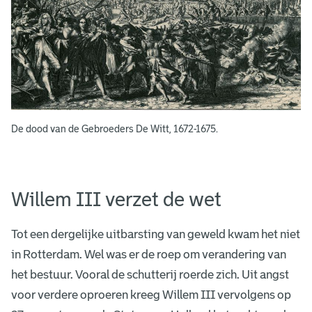
r
o
e
d
e
De dood van de Gebroeders De Witt, 1672-1675.
r
s
D
Willem III verzet de wet
e
Tot een dergelijke uitbarsting van geweld kwam het niet
W
in Rotterdam. Wel was er de roep om verandering van
i
het bestuur. Vooral de schutterij roerde zich. Uit angst
t
voor verdere oproeren kreeg Willem III vervolgens op