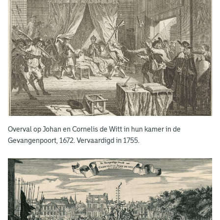
e
m
o
o
r
d
o
p
Overval op Johan en Cornelis de Witt in hun kamer in de
d
Gevangenpoort, 1672. Vervaardigd in 1755.
e
g
e
b