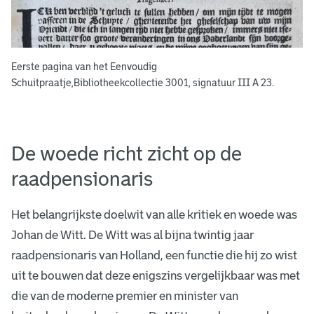
S
c
h
Eerste pagina van het Eenvoudig
Schuitpraatje,Bibliotheekcollectie 3001, signatuur III A 23.
u
y
t
De woede richt zicht op de
-
raadpensionaris
p
r
Het belangrijkste doelwit van alle kritiek en woede was
Johan de Witt. De Witt was al bijna twintig jaar
a
raadpensionaris van Holland, een functie die hij zo wist
e
uit te bouwen dat deze enigszins vergelijkbaar was met
t
die van de moderne premier en minister van