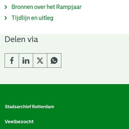
Bronnen over het Rampjaar
Tijdlijn en uitleg
Delen via
A
l
g
e
Veelbezocht