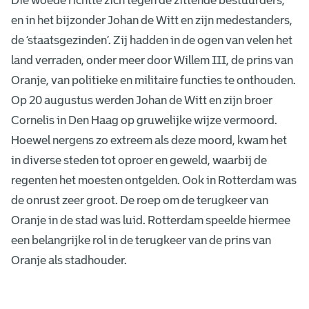
Die woede richtte zich tegen de zittende bestuurders,
h
en in het bijzonder Johan de Witt en zijn medestanders,
e
de ‘staatsgezinden’. Zij hadden in de ogen van velen het
t
land verraden, onder meer door Willem III, de prins van
Oranje, van politieke en militaire functies te onthouden.
R
Op 20 augustus werden Johan de Witt en zijn broer
a
Cornelis in Den Haag op gruwelijke wijze vermoord.
Hoewel nergens zo extreem als deze moord, kwam het
m
in diverse steden tot oproer en geweld, waarbij de
p
regenten het moesten ontgelden. Ook in Rotterdam was
de onrust zeer groot. De roep om de terugkeer van
j
Oranje in de stad was luid. Rotterdam speelde hiermee
a
een belangrijke rol in de terugkeer van de prins van
a
Oranje als stadhouder.
r