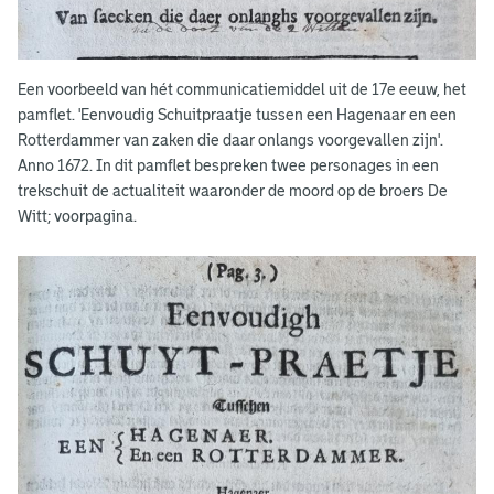
f
l
e
Een voorbeeld van hét communicatiemiddel uit de 17e eeuw, het
t
pamflet. 'Eenvoudig Schuitpraatje tussen een Hagenaar en een
Rotterdammer van zaken die daar onlangs voorgevallen zijn'.
E
Anno 1672. In dit pamflet bespreken twee personages in een
trekschuit de actualiteit waaronder de moord op de broers De
e
Witt; voorpagina.
n
v
o
u
d
i
g