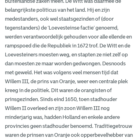
j
buitenlandse zaken ineen. De Witt was daarmee de
belangrijkste politicus van het land. Hij en zijn
e
medestanders, ook wel staatsgezinden of (door
u
tegenstanders) de ‘Loevesteinse factie’ genoemd,
i
werden verantwoordelijk gehouden voor alle ellende en
t
rampspoed die de Republiek in 1672 trof. De Witt en de
Loevesteiners moesten weg, en stapten ze niet zelf op
1
dan moesten ze maar worden gedwongen. Desnoods
6
met geweld. Het was volgens veel mensen tijd dat
7
Willem III, de prins van Oranje, weer een centrale plek
2
kreeg in de politiek. Dit waren de orangisten of
prinsgezinden. Sinds eind 1650, toen stadhouder
Willem II overleed en zijn zoon Willem III nog
minderjarig was, hadden Holland en enkele andere
provincies geen stadhouder benoemd. Traditiegetrouw
waren de prinsen van Oranje ook opperbevelhebber van