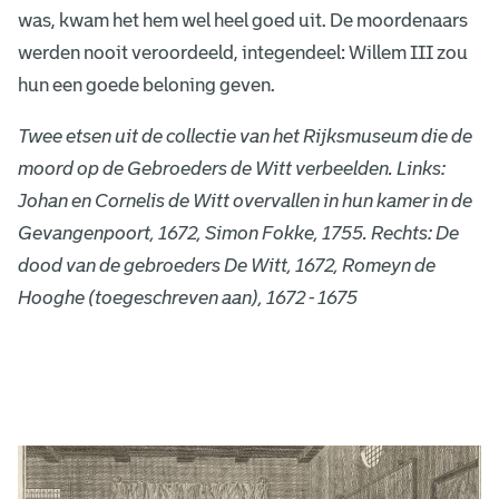
was, kwam het hem wel heel goed uit. De moordenaars
werden nooit veroordeeld, integendeel: Willem III zou
hun een goede beloning geven.
Twee etsen uit de collectie van het Rijksmuseum die de
moord op de Gebroeders de Witt verbeelden. Links:
Johan en Cornelis de Witt overvallen in hun kamer in de
Gevangenpoort, 1672, Simon Fokke, 1755. Rechts: De
dood van de gebroeders De Witt, 1672, Romeyn de
Hooghe (toegeschreven aan), 1672 - 1675
D