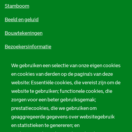
m
Stamboom
e
Beeld en geluid
n
e
Bouwtekeningen
i
Bezoekersinformatie
n
Zie ook
f
We gebruiken een selectie van onze eigen cookies
o
en cookies van derden op de pagina's van deze
Tarieven
website: Essentiële cookies, die vereist zijn om de
r
Privacy
website te gebruiken; functionele cookies, die
m
zorgen voor een beter gebruiksgemak;
Digitale toegankelijkheid
a
prestatiecookies, die we gebruiken om
t
Servicenormen
geaggregeerde gegevens over websitegebruik
en statistieken te genereren; en
i
Melding taalgebruik