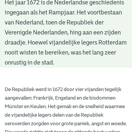
R
Het jaar 1672 is de Nederlandse geschiedenis
ingegaan als het Rampjaar. Het voortbestaan
o
van Nederland, toen de Republiek der
t
Verenigde Nederlanden, hing aan een zijden
t
draadje. Hoewel vijandelijke legers Rotterdam
e
nooit wisten te bereiken, was het lang zeer
r
onrustig in de stad.
d
a
De Republiek werd in 1672 door vier vijanden tegelijk
m
aangevallen: Frankrijk, Engeland en de bisdommen
Münster en Keulen. Het gemak en de snelheid waarmee
i
de vijandelijke legers delen van de Republiek
n
veroverden zorgden voor grote paniek, angst en woede.