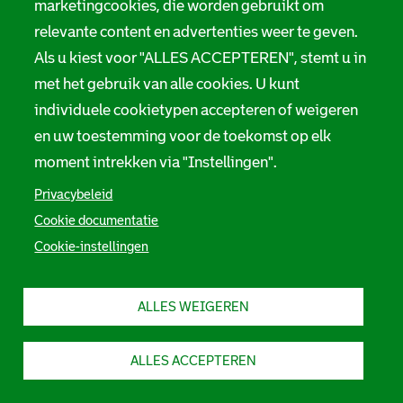
marketingcookies, die worden gebruikt om
e
relevante content en advertenties weer te geven.
Suggesties en opmerkingen
Als u kiest voor "ALLES ACCEPTEREN", stemt u in
Stadsarchief Rotterdam
met het gebruik van alle cookies. U kunt
individuele cookietypen accepteren of weigeren
Hofdijk 651, 3032 CG Rotterdam
en uw toestemming voor de toekomst op elk
moment intrekken via "Instellingen".
Postbus 71, 3000 AB Rotterdam
Privacybeleid
TEL: 010 267 55 55
Cookie documentatie
Cookie-instellingen
F
I
Y
L
X
S
a
n
o
i
S
o
c
s
u
n
t
e
t
t
k
a
c
ALLES WEIGEREN
b
a
u
e
d
i
o
g
b
d
s
o
r
e
I
a
a
k
a
S
n
r
ALLES ACCEPTEREN
S
m
t
S
c
l
t
S
a
t
h