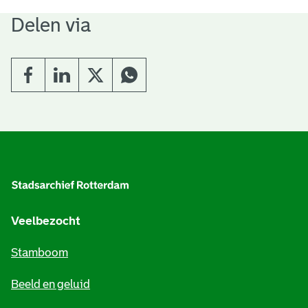
Delen via
A
l
g
e
Veelbezocht
m
Stamboom
e
Beeld en geluid
n