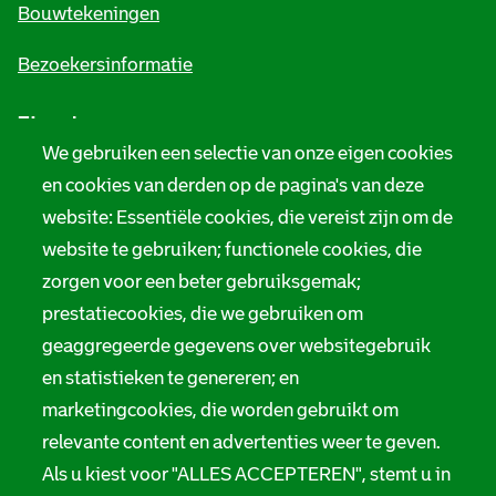
e
Bouwtekeningen
i
Bezoekersinformatie
n
Zie ook
f
We gebruiken een selectie van onze eigen cookies
o
Tarieven
en cookies van derden op de pagina's van deze
r
website: Essentiële cookies, die vereist zijn om de
Privacy
m
website te gebruiken; functionele cookies, die
Digitale toegankelijkheid
zorgen voor een beter gebruiksgemak;
a
prestatiecookies, die we gebruiken om
t
Servicenormen
geaggregeerde gegevens over websitegebruik
i
en statistieken te genereren; en
Melding taalgebruik
e
marketingcookies, die worden gebruikt om
Suggesties en opmerkingen
relevante content en advertenties weer te geven.
Als u kiest voor "ALLES ACCEPTEREN", stemt u in
Stadsarchief Rotterdam