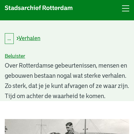
Menu
Open
menu
Verhalen
...
K
Kruimelpad
r
uitklappen
u
Beluister
i
m
R
Over Rotterdamse gebeurtenissen, mensen en
e
l
gebouwen bestaan nogal wat sterke verhalen.
o
p
a
Zo sterk, dat je je kunt afvragen of ze waar zijn.
t
d
Tijd om achter de waarheid te komen.
t
e
R
r