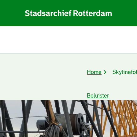
Home
Skylinefo
Kruimelpad
Beluister