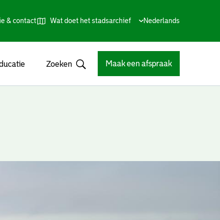
ie & contact
Wat doet het stadsarchief
Huidige
Nederlands
,
Talen
taal:
Kies
andere
taal
Maak een afspraak
ducatie
Zoeken
Open