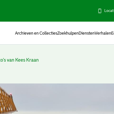
Locat
Menu
Archieven en Collecties
Zoekhulpen
Diensten
Verhalen
E
to's van Kees Kraan