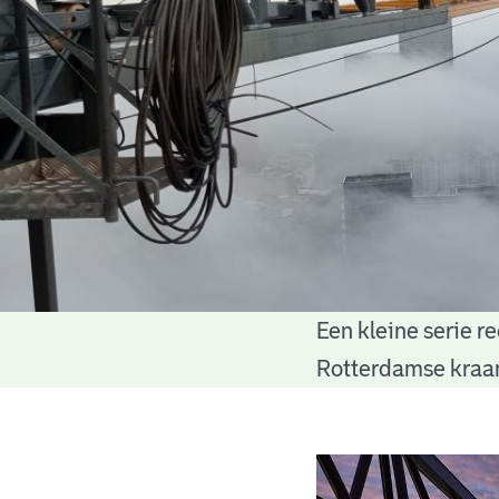
Een kleine serie r
Skylinefoto's
Rotterdamse kraan
van