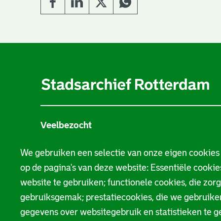
A
l
g
e
Veelbezocht
m
Stamboom
e
We gebruiken een selectie van onze eigen cookies
op de pagina's van deze website: Essentiële cookies
n
Beeld en geluid
website te gebruiken; functionele cookies, die zor
e
Bouwtekeningen
gebruiksgemak; prestatiecookies, die we gebruik
i
gegevens over websitegebruik en statistieken te g
Bezoekersinformatie