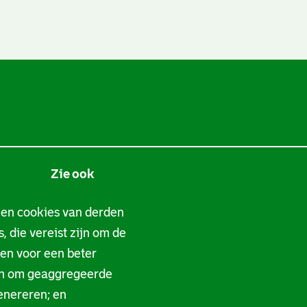
Zie ook
Tarieven
 en cookies van derden
, die vereist zijn om de
Privacy
gen voor een beter
Digitale toegankelijkheid
en om geaggregeerde
enereren; en
Servicenormen