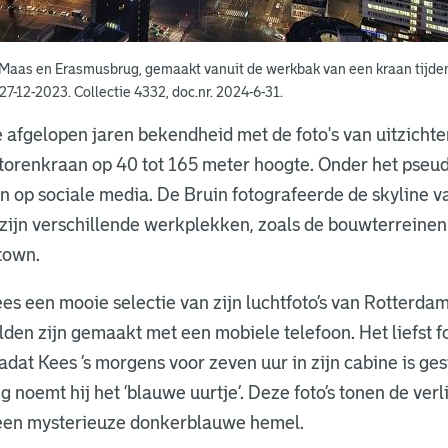
Maas en Erasmusbrug, gemaakt vanuit de werkbak van een kraan tijde
27-12-2023. Collectie 4332, doc.nr. 2024-6-31.
 afgelopen jaren bekendheid met de foto's van uitzichte
 torenkraan op 40 tot 165 meter hoogte. Onder het pseu
en op sociale media. De Bruin fotografeerde de skyline 
 zijn verschillende werkplekken, zoals de bouwterreinen
ptown.
es een mooie selectie van zijn luchtfoto’s van Rotterda
lden zijn gemaakt met een mobiele telefoon. Het liefst fo
dat Kees ’s morgens voor zeven uur in zijn cabine is ges
 noemt hij het ‘blauwe uurtje’. Deze foto’s tonen de verl
een mysterieuze donkerblauwe hemel.