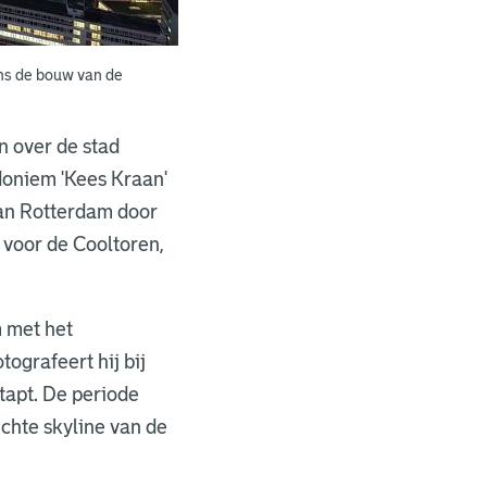
ns de bouw van de
n over de stad
doniem 'Kees Kraan'
van Rotterdam door
 voor de Cooltoren,
m met het
tografeert hij bij
tapt. De periode
ichte skyline van de