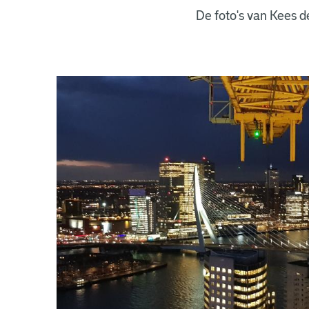
De foto's van Kees d
Kees
Kraan
foto's