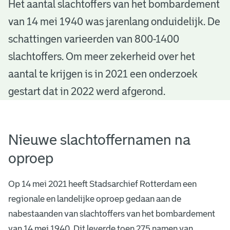
S
Het aantal slachtoffers van het bombardement
van 14 mei 1940 was jarenlang onduidelijk. De
l
schattingen varieerden van 800-1400
a
slachtoffers. Om meer zekerheid over het
c
aantal te krijgen is in 2021 een onderzoek
h
gestart dat in 2022 werd afgerond.
t
o
Nieuwe slachtoffernamen na
f
oproep
f
Op 14 mei 2021 heeft Stadsarchief Rotterdam een
e
regionale en landelijke oproep gedaan aan de
r
nabestaanden van slachtoffers van het bombardement
van 14 mei 1940. Dit leverde toen 275 namen van