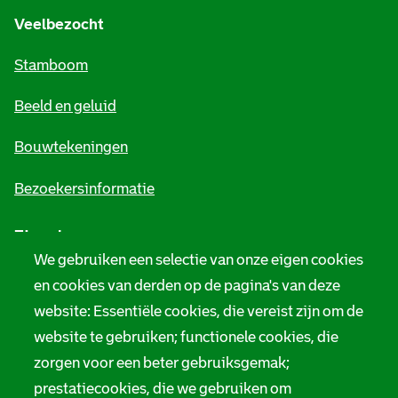
e
Veelbezocht
m
Stamboom
e
Beeld en geluid
n
e
Bouwtekeningen
i
Bezoekersinformatie
n
Zie ook
f
We gebruiken een selectie van onze eigen cookies
o
Tarieven
en cookies van derden op de pagina's van deze
r
website: Essentiële cookies, die vereist zijn om de
Privacy
m
website te gebruiken; functionele cookies, die
Digitale toegankelijkheid
zorgen voor een beter gebruiksgemak;
a
prestatiecookies, die we gebruiken om