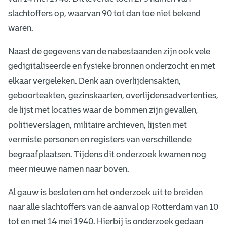
s
slachtoffers op, waarvan 90 tot dan toe niet bekend
b
waren.
o
Naast de gegevens van de nabestaanden zijn ook vele
m
gedigitaliseerde en fysieke bronnen onderzocht en met
elkaar vergeleken. Denk aan overlijdensakten,
b
geboorteakten, gezinskaarten, overlijdensadvertenties,
a
de lijst met locaties waar de bommen zijn gevallen,
politieverslagen, militaire archieven, lijsten met
r
vermiste personen en registers van verschillende
d
begraafplaatsen. Tijdens dit onderzoek kwamen nog
e
meer nieuwe namen naar boven.
m
Al gauw is besloten om het onderzoek uit te breiden
naar alle slachtoffers van de aanval op Rotterdam van 10
e
tot en met 14 mei 1940. Hierbij is onderzoek gedaan