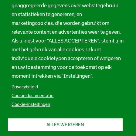
t
Servicenormen
geaggregeerde gegevens over websitegebruik
i
Melding taalgebruik
en statistieken te genereren; en
e
marketingcookies, die worden gebruikt om
Suggesties en opmerkingen
relevante content en advertenties weer te geven.
Als u kiest voor "ALLES ACCEPTEREN", stemt u in
Stadsarchief Rotterdam
met het gebruik van alle cookies. U kunt
individuele cookietypen accepteren of weigeren
Hofdijk 651, 3032 CG Rotterdam
en uw toestemming voor de toekomst op elk
Postbus 71, 3000 AB Rotterdam
moment intrekken via "Instellingen".
TEL: 010 267 55 55
Privacybeleid
Cookie documentatie
F
I
Y
L
X
S
Cookie-instellingen
a
n
o
i
S
o
c
s
u
n
t
e
t
t
k
a
c
b
a
u
e
d
ALLES WEIGEREN
i
o
g
b
d
s
o
r
e
I
a
a