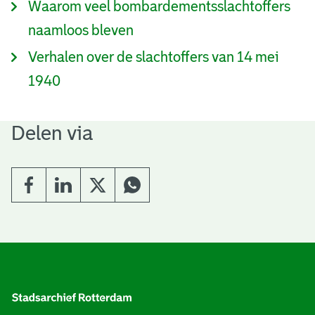
Waarom veel bombardementsslachtoffers
naamloos bleven
Verhalen over de slachtoffers van 14 mei
1940
Delen via
A
l
g