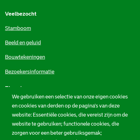
g
s
s
e
o
Veelbezocht
:
m
p
H
Stamboom
e
v
e
Beeld en geluid
n
e
t
e
Bouwtekeningen
r
i
m
g
Bezoekersinformatie
n
y
e
Zie ook
f
t
s
We gebruiken een selectie van onze eigen cookies
o
Tarieven
e
t
en cookies van derden op de pagina's van deze
r
n
website: Essentiële cookies, die vereist zijn om de
Privacy
e
m
website te gebruiken; functionele cookies, die
e
r
Digitale toegankelijkheid
zorgen voor een beter gebruiksgemak;
a
r