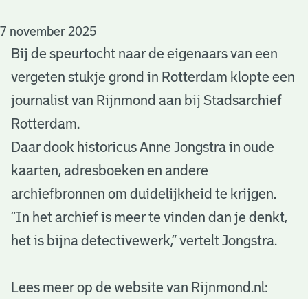
S
t
7 november 2025
Bij de speurtocht naar de eigenaars van een
a
vergeten stukje grond in Rotterdam klopte een
d
journalist van Rijnmond aan bij Stadsarchief
s
Rotterdam.
a
Daar dook historicus Anne Jongstra in oude
kaarten, adresboeken en andere
r
archiefbronnen om duidelijkheid te krijgen.
c
“In het archief is meer te vinden dan je denkt,
h
het is bijna detectivewerk,” vertelt Jongstra.
i
e
Lees meer op de website van Rijnmond.nl: