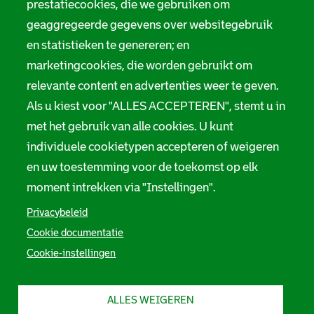
prestatiecookies, die we gebruiken om
i
t
Servicenormen
f
geaggregeerde gegevens over websitegebruik
e
i
e
Melding taalgebruik
en statistieken te genereren; en
e
marketingcookies, die worden gebruikt om
v
n
Suggesties en opmerkingen
relevante content en advertenties weer te geven.
a
i
Als u kiest voor "ALLES ACCEPTEREN", stemt u in
Stadsarchief Rotterdam
s
n
met het gebruik van alle cookies. U kunt
d
individuele cookietypen accepteren of weigeren
Hofdijk 651, 3032 CG Rotterdam
h
en uw toestemming voor de toekomst op elk
i
Postbus 71, 3000 AB Rotterdam
e
moment intrekken via "Instellingen".
e
t
TEL: 010 267 55 55
Privacybeleid
n
Cookie documentatie
v
F
I
Y
L
X
i
S
Cookie-instellingen
a
n
o
i
S
o
e
c
s
u
n
t
e
e
t
t
k
a
c
b
a
u
e
d
r
u
ALLES WEIGEREN
i
o
g
b
d
s