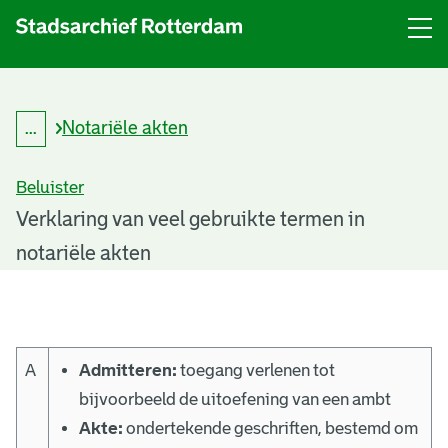
Menu
Open
menu
Notariële akten
...
K
Kruimelpad
r
uitklappen
u
Beluister
i
m
T
Verklaring van veel gebruikte termen in
e
l
notariële akten
e
p
a
r
d
m
A
Admitteren:
toegang verlenen tot
e
bijvoorbeeld de uitoefening van een ambt
n
Akte:
ondertekende geschriften, bestemd om