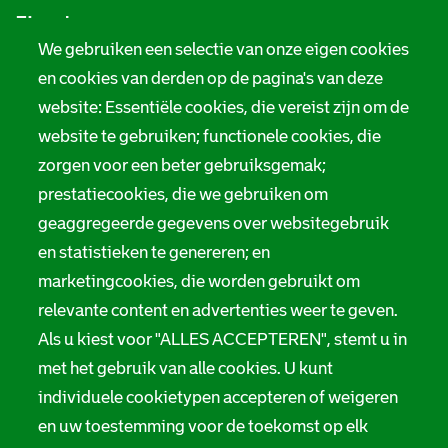
Zie ook
f
We gebruiken een selectie van onze eigen cookies
o
Tarieven
en cookies van derden op de pagina's van deze
r
website: Essentiële cookies, die vereist zijn om de
Privacy
m
website te gebruiken; functionele cookies, die
Digitale toegankelijkheid
zorgen voor een beter gebruiksgemak;
a
prestatiecookies, die we gebruiken om
t
Servicenormen
geaggregeerde gegevens over websitegebruik
i
Melding taalgebruik
en statistieken te genereren; en
e
marketingcookies, die worden gebruikt om
Suggesties en opmerkingen
relevante content en advertenties weer te geven.
Als u kiest voor "ALLES ACCEPTEREN", stemt u in
Stadsarchief Rotterdam
met het gebruik van alle cookies. U kunt
individuele cookietypen accepteren of weigeren
Hofdijk 651, 3032 CG Rotterdam
en uw toestemming voor de toekomst op elk
Postbus 71, 3000 AB Rotterdam