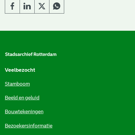
A
l
g
e
Veelbezocht
m
Stamboom
e
Beeld en geluid
n
e
Bouwtekeningen
i
Bezoekersinformatie
n