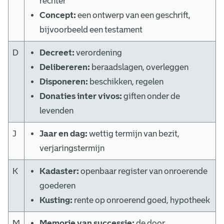
rechter
a
Concept:
een ontwerp van een geschrift,
k
bijvoorbeeld een testament
t
D
Decreet:
verordening
Delibereren:
beraadslagen, overleggen
e
Disponeren:
beschikken, regelen
n
Donaties inter vivos:
giften onder de
levenden
J
Jaar en dag:
wettig termijn van bezit,
verjaringstermijn
K
Kadaster:
openbaar register van onroerende
goederen
Kusting:
rente op onroerend goed, hypotheek
M
Memorie van successie:
de door