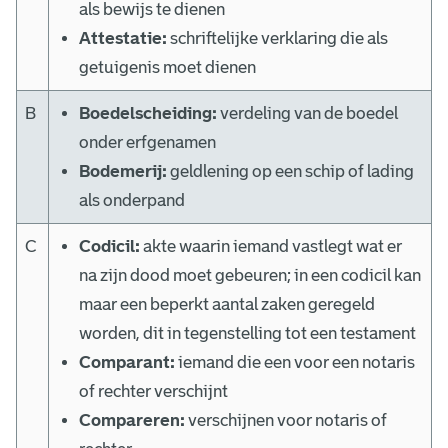
als bewijs te dienen
i
Attestatie:
schriftelijke verklaring die als
n
getuigenis moet dienen
n
B
Boedelscheiding:
verdeling van de boedel
o
onder erfgenamen
Bodemerij:
geldlening op een schip of lading
t
als onderpand
a
C
Codicil:
akte waarin iemand vastlegt wat er
r
na zijn dood moet gebeuren; in een codicil kan
i
maar een beperkt aantal zaken geregeld
worden, dit in tegenstelling tot een testament
ë
Comparant:
iemand die een voor een notaris
l
of rechter verschijnt
Compareren:
verschijnen voor notaris of
e