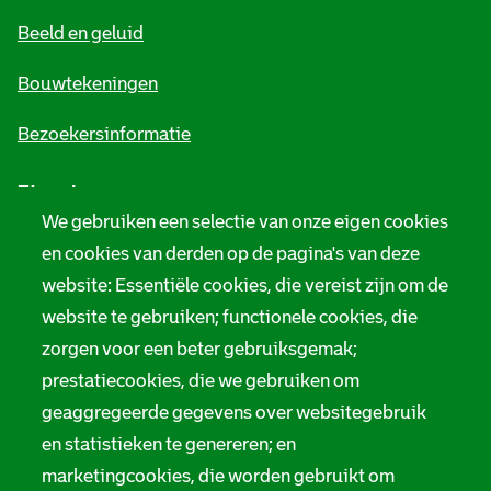
e
Beeld en geluid
n
e
Bouwtekeningen
i
Bezoekersinformatie
n
Zie ook
f
We gebruiken een selectie van onze eigen cookies
o
Tarieven
en cookies van derden op de pagina's van deze
r
website: Essentiële cookies, die vereist zijn om de
Privacy
m
website te gebruiken; functionele cookies, die
Digitale toegankelijkheid
zorgen voor een beter gebruiksgemak;
a
prestatiecookies, die we gebruiken om
t
Servicenormen
geaggregeerde gegevens over websitegebruik
i
en statistieken te genereren; en
Melding taalgebruik
e
marketingcookies, die worden gebruikt om