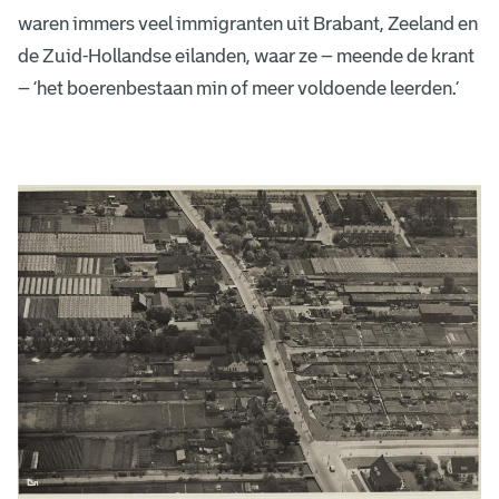
waren immers veel immigranten uit Brabant, Zeeland en
de Zuid-Hollandse eilanden, waar ze – meende de krant
– ‘het boerenbestaan min of meer voldoende leerden.’
D
e
e
e
r
s
t
e