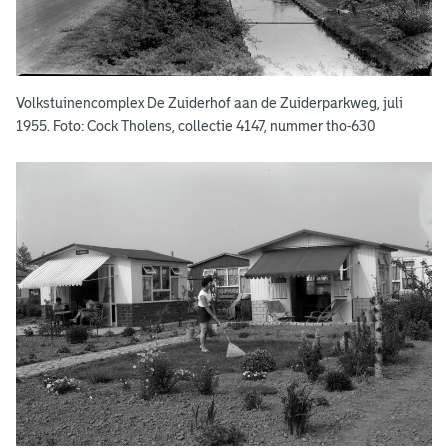
d
e
r
Volkstuinencomplex De Zuiderhof aan de Zuiderparkweg, juli
1955. Foto: Cock Tholens, collectie 4147, nummer tho-630
o
p
b
o
u
w
j
a
r