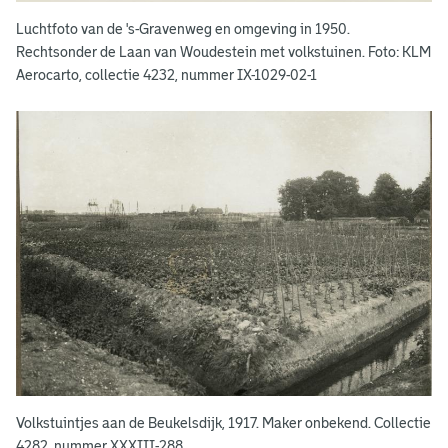
v
Luchtfoto van de 's-Gravenweg en omgeving in 1950.
o
Rechtsonder de Laan van Woudestein met volkstuinen. Foto: KLM
Aerocarto, collectie 4232, nummer IX-1029-02-1
l
k
s
t
u
i
n
e
n
Volkstuintjes aan de Beukelsdijk, 1917. Maker onbekend. Collectie
4282, nummer XXXIII-288.