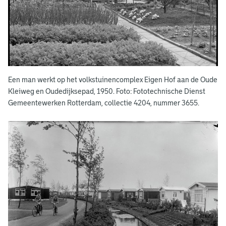
s
t
u
i
n
Een man werkt op het volkstuinencomplex Eigen Hof aan de Oude
e
Kleiweg en Oudedijksepad, 1950. Foto: Fototechnische Dienst
Gemeentewerken Rotterdam, collectie 4204, nummer 3655.
n
i
n
d
e
w
e