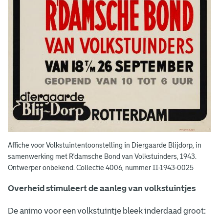
a
n
h
e
t
v
o
l
k
Affiche voor Volkstuintentoonstelling in Diergaarde Blijdorp, in
samenwerking met R'damsche Bond van Volkstuinders, 1943.
s
Ontwerper onbekend. Collectie 4006, nummer II-1943-0025
t
Overheid stimuleert de aanleg van volkstuintjes
u
De animo voor een volkstuintje bleek inderdaad groot:
i