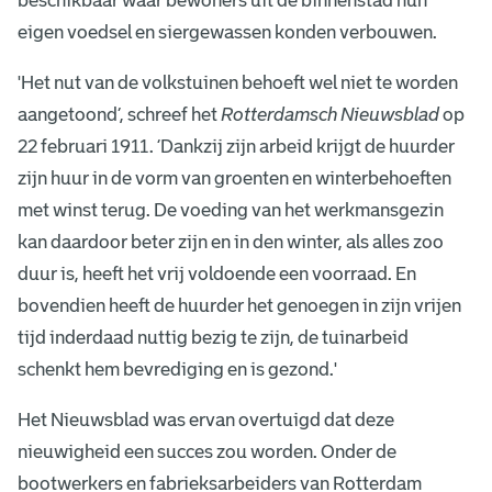
beschikbaar waar bewoners uit de binnenstad hun
r
eigen voedsel en siergewassen konden verbouwen.
h
'Het nut van de volkstuinen behoeft wel niet te worden
e
aangetoond’, schreef het
Rotterdamsch Nieuwsblad
op
t
22 februari 1911. ‘Dankzij zijn arbeid krijgt de huurder
zijn huur in de vorm van groenten en winterbehoeften
v
met winst terug. De voeding van het werkmansgezin
o
kan daardoor beter zijn en in den winter, als alles zoo
duur is, heeft het vrij voldoende een voorraad. En
l
bovendien heeft de huurder het genoegen in zijn vrijen
k
tijd inderdaad nuttig bezig te zijn, de tuinarbeid
schenkt hem bevrediging en is gezond.'
Het Nieuwsblad was ervan overtuigd dat deze
nieuwigheid een succes zou worden. Onder de
bootwerkers en fabrieksarbeiders van Rotterdam