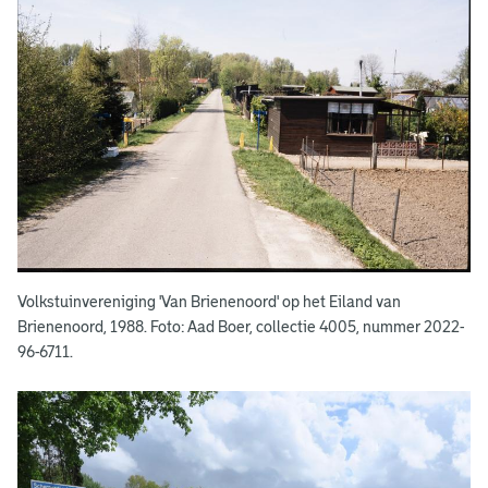
e
d
e
n
d
a
a
g
Volkstuinvereniging 'Van Brienenoord' op het Eiland van
s
Brienenoord, 1988. Foto: Aad Boer, collectie 4005, nummer 2022-
96-6711.
e
v
o