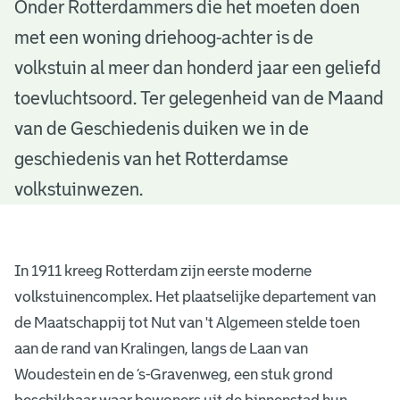
T
Onder Rotterdammers die het moeten doen
met een woning driehoog-achter is de
u
volkstuin al meer dan honderd jaar een geliefd
i
toevluchtsoord. Ter gelegenheid van de Maand
n
van de Geschiedenis duiken we in de
t
geschiedenis van het Rotterdamse
j
volkstuinwezen.
e
s
In 1911 kreeg Rotterdam zijn eerste moderne
v
volkstuinencomplex. Het plaatselijke departement van
de Maatschappij tot Nut van 't Algemeen stelde toen
o
aan de rand van Kralingen, langs de Laan van
o
Woudestein en de ’s-Gravenweg, een stuk grond