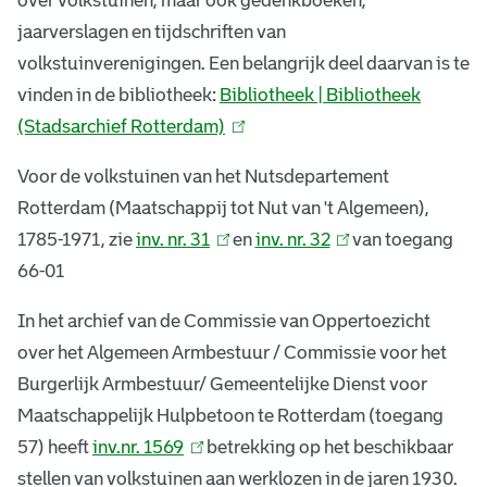
over volkstuinen, maar ook gedenkboeken,
x
jaarverslagen en tijdschriften van
e
volkstuinverenigingen. Een belangrijk deel daarvan is te
vinden in de bibliotheek:
Bibliotheek | Bibliotheek
n
(Stadsarchief Rotterdam)
(
l
Voor de volkstuinen van het Nutsdepartement
i
Rotterdam (Maatschappij tot Nut van 't Algemeen),
n
1785-1971, zie
inv. nr. 31
(
en
inv. nr. 32
(
van toegang
k
66-01
l
l
i
i
i
s
In het archief van de Commissie van Oppertoezicht
n
n
e
over het Algemeen Armbestuur / Commissie voor het
k
k
x
Burgerlijk Armbestuur/ Gemeentelijke Dienst voor
i
i
t
Maatschappelijk Hulpbetoon te Rotterdam (toegang
s
s
e
57) heeft
inv.nr. 1569
(
betrekking op het beschikbaar
e
e
r
stellen van volkstuinen aan werklozen in de jaren 1930.
l