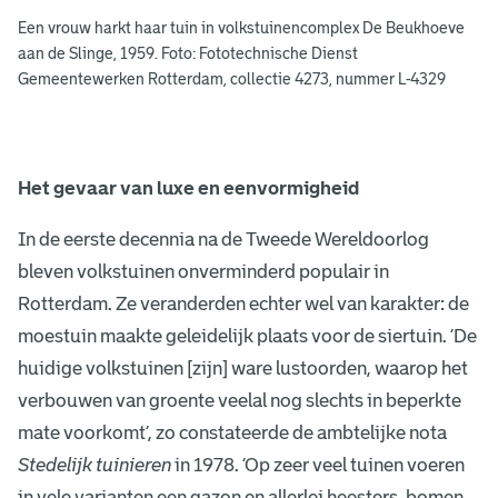
e
Een vrouw harkt haar tuin in volkstuinencomplex De Beukhoeve
n
aan de Slinge, 1959. Foto: Fototechnische Dienst
Gemeentewerken Rotterdam, collectie 4273, nummer L-4329
Het gevaar van luxe en eenvormigheid
In de eerste decennia na de Tweede Wereldoorlog
bleven volkstuinen onverminderd populair in
Rotterdam. Ze veranderden echter wel van karakter: de
moestuin maakte geleidelijk plaats voor de siertuin. ‘De
huidige volkstuinen [zijn] ware lustoorden, waarop het
verbouwen van groente veelal nog slechts in beperkte
mate voorkomt’, zo constateerde de ambtelijke nota
Stedelijk tuinieren
in 1978. ‘Op zeer veel tuinen voeren
in vele varianten een gazon en allerlei heesters, bomen