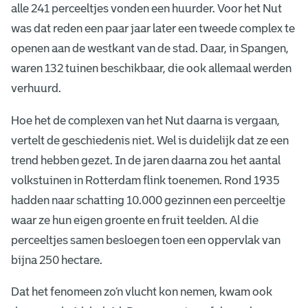
alle 241 perceeltjes vonden een huurder. Voor het Nut
n
was dat reden een paar jaar later een tweede complex te
t
openen aan de westkant van de stad. Daar, in Spangen,
j
waren 132 tuinen beschikbaar, die ook allemaal werden
verhuurd.
e
Hoe het de complexen van het Nut daarna is vergaan,
vertelt de geschiedenis niet. Wel is duidelijk dat ze een
trend hebben gezet. In de jaren daarna zou het aantal
volkstuinen in Rotterdam flink toenemen. Rond 1935
hadden naar schatting 10.000 gezinnen een perceeltje
waar ze hun eigen groente en fruit teelden. Al die
perceeltjes samen besloegen toen een oppervlak van
bijna 250 hectare.
Dat het fenomeen zo’n vlucht kon nemen, kwam ook