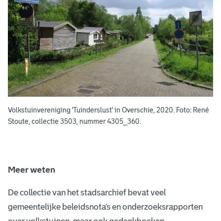
l
k
s
t
u
i
n
Volkstuinvereniging 'Tuinderslust' in Overschie, 2020. Foto: René
Stoute, collectie 3503, nummer 4305_360.
c
o
m
Meer weten
p
De collectie van het stadsarchief bevat veel
l
gemeentelijke beleidsnota’s en onderzoeksrapporten
e