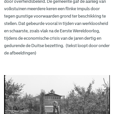
door overheidsbeleid. De gemeente gaf de aanleg van
volkstuinen meerdere keren een flinke impuls door
tegen gunstige voorwaarden grond ter beschikking te
stellen. Dat gebeurde vooral in tijden van werkloosheid
en schaarste, zoals vlak na de Eerste Wereldoorlog,
tijdens de economische crisis van de jaren dertig en
gedurende de Duitse bezetting. (tekst loopt door onder
de afbeeldingen)
V
o
l
k