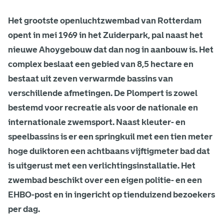
Z
Het grootste openluchtzwembad van Rotterdam
w
opent in mei 1969 in het Zuiderpark, pal naast het
e
nieuwe Ahoygebouw dat dan nog in aanbouw is. Het
m
complex beslaat een gebied van 8,5 hectare en
bestaat uit zeven verwarmde bassins van
b
verschillende afmetingen. De Plompert is zowel
a
bestemd voor recreatie als voor de nationale en
internationale zwemsport. Naast kleuter- en
d
speelbassins is er een springkuil met een tien meter
D
hoge duiktoren een achtbaans vijftigmeter bad dat
e
is uitgerust met een verlichtingsinstallatie. Het
zwembad beschikt over een eigen politie- en een
P
EHBO-post en in ingericht op tienduizend bezoekers
l
per dag.