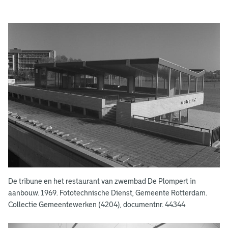
F
o
t
o
'
s
d
e
P
De tribune en het restaurant van zwembad De Plompert in
l
aanbouw. 1969. Fototechnische Dienst, Gemeente Rotterdam.
Collectie Gemeentewerken (4204), documentnr. 44344
o