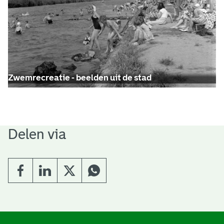
Zwemrecreatie - beelden uit de stad
Delen via
A