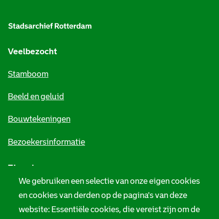
l
g
e
Veelbezocht
m
Stamboom
e
Beeld en geluid
n
e
Bouwtekeningen
i
Bezoekersinformatie
n
Zie ook
f
We gebruiken een selectie van onze eigen cookies
o
Tarieven
en cookies van derden op de pagina's van deze
r
website: Essentiële cookies, die vereist zijn om de
Privacy