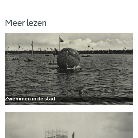
o
m
Meer lezen
p
e
r
t
Zwemmen in de stad