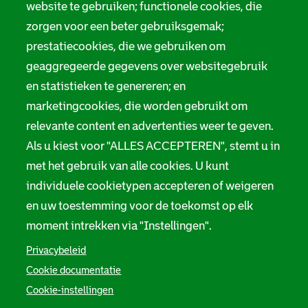
m
website te gebruiken; functionele cookies, die
Digitale toegankelijkheid
zorgen voor een beter gebruiksgemak;
a
prestatiecookies, die we gebruiken om
t
Servicenormen
geaggregeerde gegevens over websitegebruik
i
Melding taalgebruik
en statistieken te genereren; en
e
marketingcookies, die worden gebruikt om
Suggesties en opmerkingen
relevante content en advertenties weer te geven.
Als u kiest voor "ALLES ACCEPTEREN", stemt u in
Stadsarchief Rotterdam
met het gebruik van alle cookies. U kunt
individuele cookietypen accepteren of weigeren
Hofdijk 651, 3032 CG Rotterdam
en uw toestemming voor de toekomst op elk
Postbus 71, 3000 AB Rotterdam
moment intrekken via "Instellingen".
TEL: 010 267 55 55
Privacybeleid
Cookie documentatie
F
I
Y
L
X
S
Cookie-instellingen
a
n
o
i
S
o
c
s
u
n
t