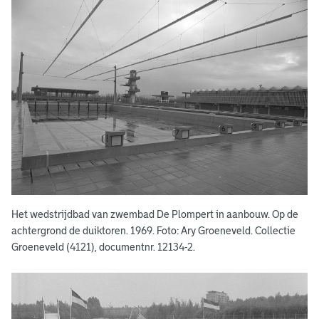
m
p
e
r
t
Het wedstrijdbad van zwembad De Plompert in aanbouw. Op de
achtergrond de duiktoren. 1969. Foto: Ary Groeneveld. Collectie
Groeneveld (4121), documentnr. 12134-2.