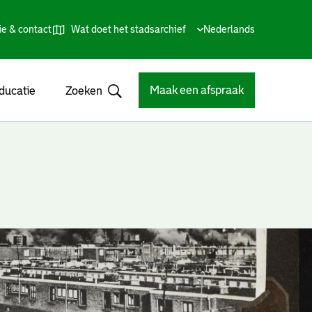
ie & contact
Wat doet het stadsarchief
Huidige
Nederlands
,
Talen
taal:
Kies
andere
taal
Maak een afspraak
ducatie
Zoeken
Open