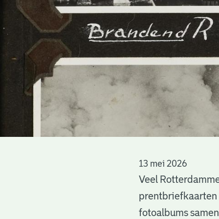
Albums
13 mei 2026
Veel Rotterdammer
van
prentbriefkaarten
fotoalbums sameng