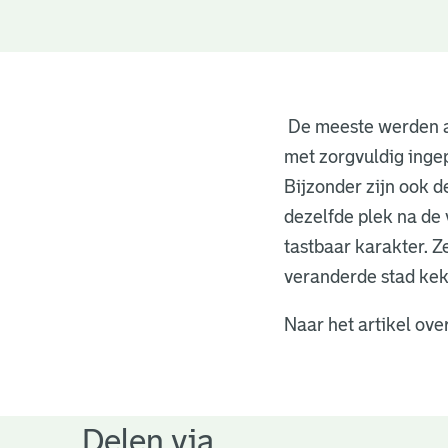
de
verwoeste
De meeste werden aa
stad
met zorgvuldig ingep
Bijzonder zijn ook de
dezelfde plek na de 
tastbaar karakter. Z
veranderde stad kek
Naar het artikel ove
Delen via