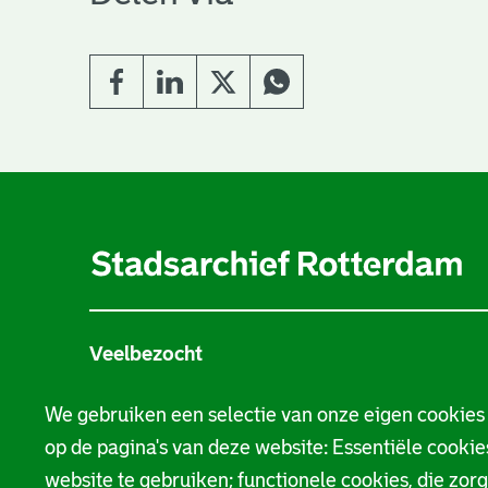
A
l
g
e
Veelbezocht
m
Stamboom
e
We gebruiken een selectie van onze eigen cookies
op de pagina's van deze website: Essentiële cookies
n
Beeld en geluid
website te gebruiken; functionele cookies, die zor