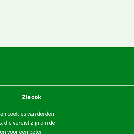
Zie ook
Tarieven
 en cookies van derden
, die vereist zijn om de
Privacy
gen voor een beter