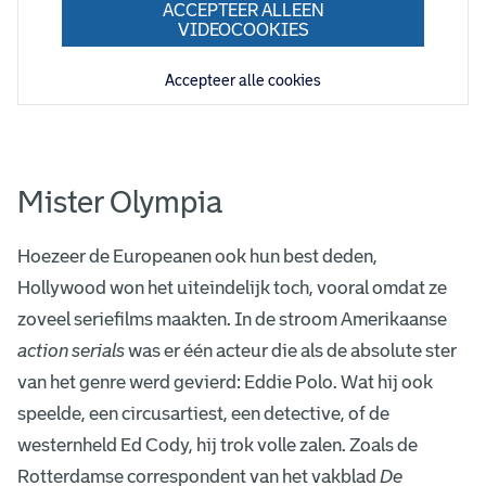
ACCEPTEER ALLEEN
V
VIDEOCOOKIES
a
Accepteer alle cookies
m
p
i
Mister Olympia
r
Hoezeer de Europeanen ook hun best deden,
e
Hollywood won het uiteindelijk toch, vooral omdat ze
s
zoveel seriefilms maakten. In de stroom Amerikaanse
(
action
serials
was er één acteur die als de absolute ster
I
van het genre werd gevierd: Eddie Polo. Wat hij ook
speelde, een circusartiest, een detective, of de
r
westernheld Ed Cody, hij trok volle zalen. Zoals de
m
Rotterdamse correspondent van het vakblad
De