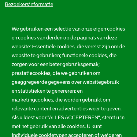
i
Bezoekersinformatie
n
Zie ook
f
We gebruiken een selectie van onze eigen cookies
o
Tarieven
en cookies van derden op de pagina's van deze
r
website: Essentiële cookies, die vereist zijn om de
Privacy
m
website te gebruiken; functionele cookies, die
Digitale toegankelijkheid
zorgen voor een beter gebruiksgemak;
a
prestatiecookies, die we gebruiken om
t
Servicenormen
geaggregeerde gegevens over websitegebruik
i
en statistieken te genereren; en
Melding taalgebruik
e
marketingcookies, die worden gebruikt om
Suggesties en opmerkingen
relevante content en advertenties weer te geven.
Als u kiest voor "ALLES ACCEPTEREN", stemt u in
Stadsarchief Rotterdam
met het gebruik van alle cookies. U kunt
individuele cookietypen accepteren of weigeren
Hofdijk 651, 3032 CG Rotterdam