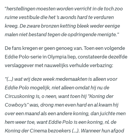
m
''
herstellingen moesten worden verricht in de toch zoo
ruime vestibule die het ’s avonds hard te verduren
]
kreeg. De zware bronzen ketting bleek weder eenige
malen niet bestand tegen de opdringende menigte.''
De fans kregen er geen genoeg van. Toen een volgende
Eddie Polo-serie in Olympia liep, constateerde dezelfde
verslaggever met nauwelijks verhulde verbazing:
''(…) wat wij deze week medemaakten is alleen voor
Eddie Polo mogelijk, niet alleen omdat hij nu de
Circuskoning is, o neen, want toen hij “Koning der
Cowboy’s” was, drong men even hard en al kwam hij
over een maand als een andere koning, dan juichte men
hem weer toe, want Eddie Polo is een koning, nl. de
Koning der Cinema bezoekers (…). Wanneer hun afgod