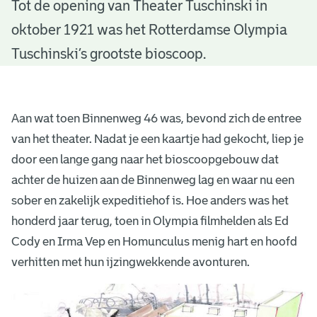
O
Tot de opening van Theater Tuschinski in
oktober 1921 was het Rotterdamse Olympia
l
Tuschinski’s grootste bioscoop.
y
m
p
Aan wat toen Binnenweg 46 was, bevond zich de entree
van het theater. Nadat je een kaartje had gekocht, liep je
i
door een lange gang naar het bioscoopgebouw dat
a
achter de huizen aan de Binnenweg lag en waar nu een
sober en zakelijk expeditiehof is. Hoe anders was het
honderd jaar terug, toen in Olympia filmhelden als Ed
Cody en Irma Vep en Homunculus menig hart en hoofd
verhitten met hun ijzingwekkende avonturen.