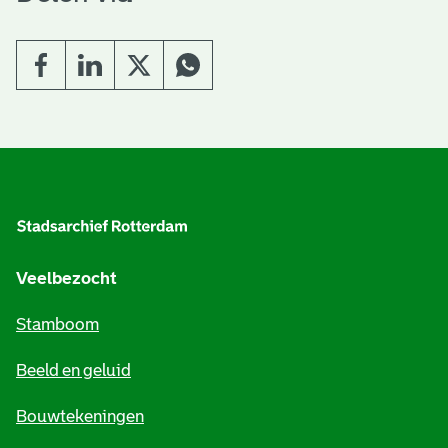
A
l
g
e
Veelbezocht
m
Stamboom
e
Beeld en geluid
n
e
Bouwtekeningen