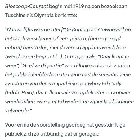
a
Bioscoop-Courant
begin mei 1919 na een bezoek aan
V
Tuschinski’s Olympia berichtte:
e
''Nauwelijks was de titel [“De Koning der Cowboys”] op
p
het doek verschenen of een gejuich, (beter gezegd
)
gebrul) barstte los; met daverend applaus werd deze
tweede serie begroet (…). Uitroepen als: “Daar komt ie
[
weer”, “Geef ze d’r portie” weerklonken door de zaal en
m
het publiek leefde dermate mede met de sensationeele
o
avonturen van den sympathieken cowboy Ed Cody
n
(Eddie Polo), dat telkenmale vreugdekreten en applaus
weerklonken, wanneer Ed weder een zijner heldendaden
t
volvoerde.''
a
Voor en na de voorstelling gedroeg het geestdriftige
g
publiek zich zo uitbundig dat er geregeld
e