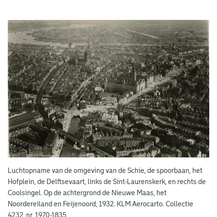
S
t
a
d
s
b
e
e
l
Luchtopname van de omgeving van de Schie, de spoorbaan, het
d
Hofplein, de Delftsevaart, links de Sint-Laurenskerk, en rechts de
Coolsingel. Op de achtergrond de Nieuwe Maas, het
e
Noordereiland en Feijenoord, 1932. KLM Aerocarto. Collectie
4232, nr. 1970-1835.