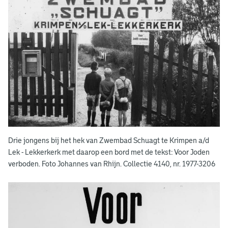
e
r
v
o
l
g
i
n
Drie jongens bij het hek van Zwembad Schuagt te Krimpen a/d
g
Lek - Lekkerkerk met daarop een bord met de tekst: Voor Joden
verboden. Foto Johannes van Rhijn. Collectie 4140, nr. 1977-3206
e
n
d