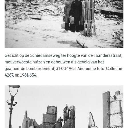
g
x
e
t
t
e
e
r
n
n
)
b
Gezicht op de Schiedamseweg ter hoogte van de Taandersstraat,
o
met verwoeste huizen en gebouwen als gevolg van het
geallieerde bombardement, 31-03-1943. Anonieme foto. Collectie
m
4287, nr. 1981-654.
b
a
r
d
e