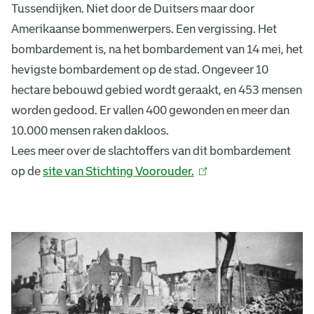
Tussendijken. Niet door de Duitsers maar door
Amerikaanse bommenwerpers. Een vergissing. Het
bombardement is, na het bombardement van 14 mei, het
hevigste bombardement op de stad. Ongeveer 10
hectare bebouwd gebied wordt geraakt, en 453 mensen
worden gedood. Er vallen 400 gewonden en meer dan
10.000 mensen raken dakloos.
Lees meer over de slachtoffers van dit bombardement
op de
site van Stichting Voorouder.
(
l
i
n
V
k
e
i
r
s
e