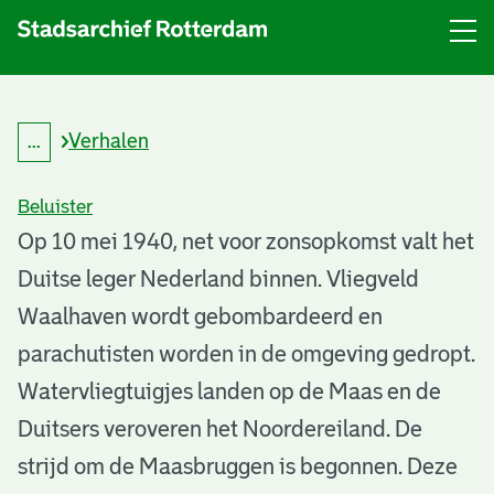
Menu
Open
menu
Verhalen
...
K
Kruimelpad
r
uitklappen
u
Beluister
i
m
R
Op 10 mei 1940, net voor zonsopkomst valt het
e
l
Duitse leger Nederland binnen. Vliegveld
o
p
a
Waalhaven wordt gebombardeerd en
t
d
parachutisten worden in de omgeving gedropt.
t
Watervliegtuigjes landen op de Maas en de
e
Duitsers veroveren het Noordereiland. De
r
strijd om de Maasbruggen is begonnen. Deze