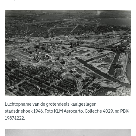
n
Luchtopname van de grotendeels kaalgeslagen
stadsdriehoek,1946. Foto KLM Aerocarto. Collectie 4029, nr. PBK-
1987-1222.