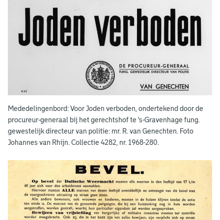
w
a
n
g
a
r
b
Mededelingenbord: Voor Joden verboden, ondertekend door de
procureur-generaal bij het gerechtshof te 's-Gravenhage fung.
e
gewestelijk directeur van politie: mr. R. van Genechten. Foto
i
Johannes van Rhijn. Collectie 4282, nr. 1968-280.
d