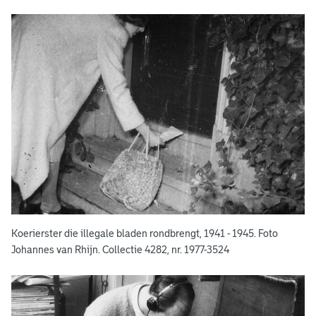
i
e
e
n
v
e
r
z
e
Koerierster die illegale bladen rondbrengt, 1941 - 1945. Foto
t
Johannes van Rhijn. Collectie 4282, nr. 1977-3524