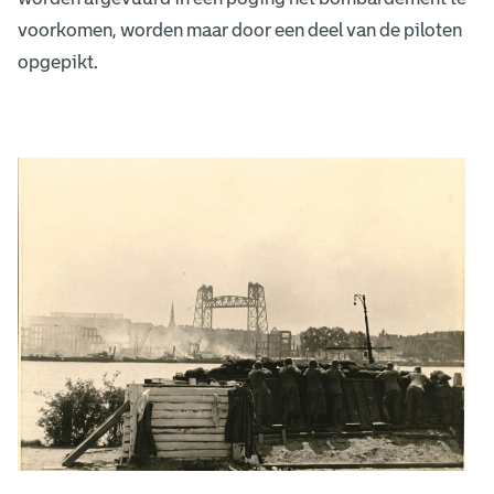
voorkomen, worden maar door een deel van de piloten
opgepikt.
D
e
a
a
n
v
a
l