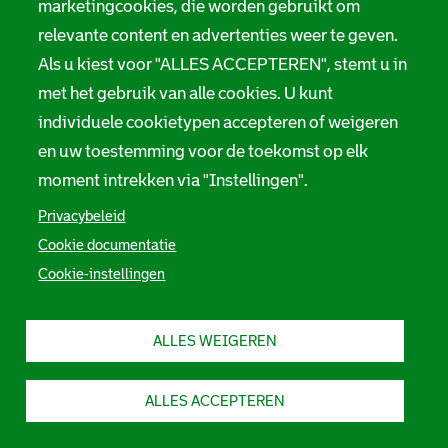
marketingcookies, die worden gebruikt om
relevante content en advertenties weer te geven.
Een kind zoekt voedselresten in vuilnisbak tijdens de
Als u kiest voor "ALLES ACCEPTEREN", stemt u in
hongerwinter, 1944 - 1945.
met het gebruik van alle cookies. U kunt
individuele cookietypen accepteren of weigeren
en uw toestemming voor de toekomst op elk
moment intrekken via "Instellingen".
Privacybeleid
Cookie documentatie
Cookie-instellingen
ALLES WEIGEREN
ALLES ACCEPTEREN
Vier kinderen uitgemergeld door gebrek aan voedsel tijdens de
hongerwinter, 1944 - 1945.