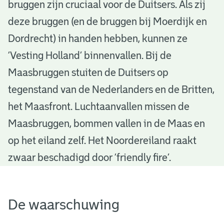
bruggen zijn cruciaal voor de Duitsers. Als zij
d
deze bruggen (en de bruggen bij Moerdijk en
a
Dordrecht) in handen hebben, kunnen ze
m
‘Vesting Holland’ binnenvallen. Bij de
i
Maasbruggen stuiten de Duitsers op
n
tegenstand van de Nederlanders en de Britten,
het Maasfront. Luchtaanvallen missen de
o
Maasbruggen, bommen vallen in de Maas en
o
op het eiland zelf. Het Noordereiland raakt
r
zwaar beschadigd door ‘friendly fire’.
l
o
De waarschuwing
g