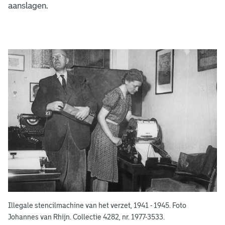
aanslagen.
C
o
l
l
a
b
o
r
a
Illegale stencilmachine van het verzet, 1941 - 1945. Foto
t
Johannes van Rhijn. Collectie 4282, nr. 1977-3533.